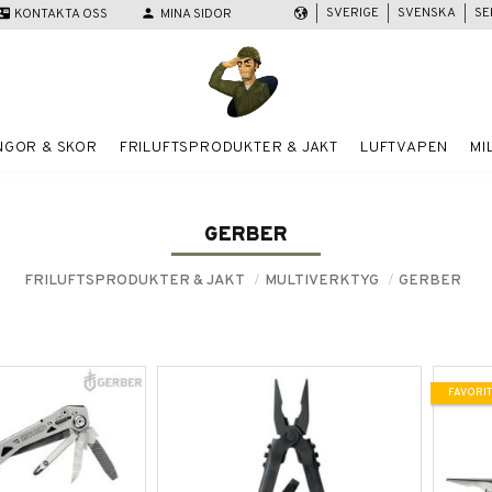
SVERIGE
SVENSKA
SE
act_mail
KONTAKTA OSS
person
MINA SIDOR
NGOR & SKOR
FRILUFTSPRODUKTER & JAKT
LUFTVAPEN
MI
GERBER
FRILUFTSPRODUKTER & JAKT
MULTIVERKTYG
GERBER
FAVORIT