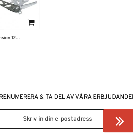
favoriter
nsion 12
+ Hölster
RENUMERERA & TA DEL AV VÅRA ERBJUDANDE