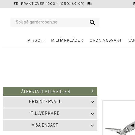
FRI FRAKT ÖVER 1000:- (ORD. 69 KR)
local_shipping
cont
AIRSOFT
MILITÄRKLÄDER
ORDNINGSVAKT
KÄ
ÅTERSTÄLL ALLA FILTER
PRISINTERVALL
749
1 449
TILLVERKARE
GERBER
5
VISA ENDAST
Finns i lager
2