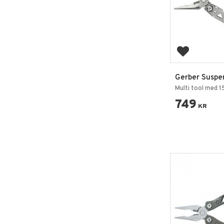
Lägg till i 
Gerber Suspe
Multiverktyg 
Multi tool med 1
749
KR