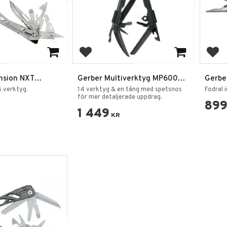
favoriter
Lägg till i favoriter
Lägg
nsion NXT
Gerber Multiverktyg MP600
Gerber
Stainless steel
Needlenose Svart
5 verktyg.
14 verktyg & en tång med spetsnos
Fodral 
för mer detaljerade uppdrag.
89
1 449
KR