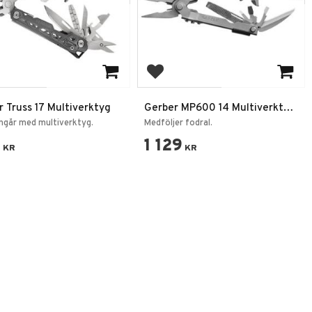
 till i favoriter
Lägg till i favoriter
 Truss 17 Multiverktyg
Gerber MP600 14 Multiverktyg
Spetsnos Stainless
ingår med multiverktyg.
Medföljer fodral.
9
1 129
KR
KR