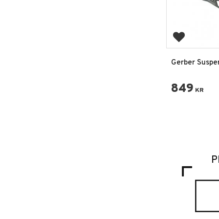
Lägg till i 
Gerber Suspe
Multiverktyg 
849
KR
P