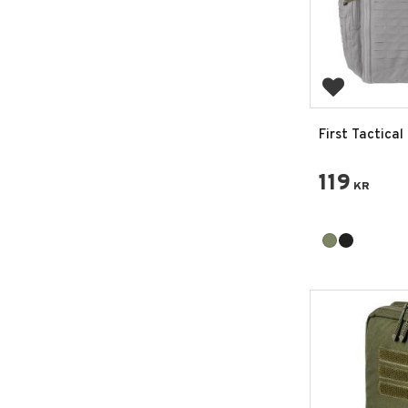
Lägg till i 
First Tactica
Straps Ryggs
119
KR