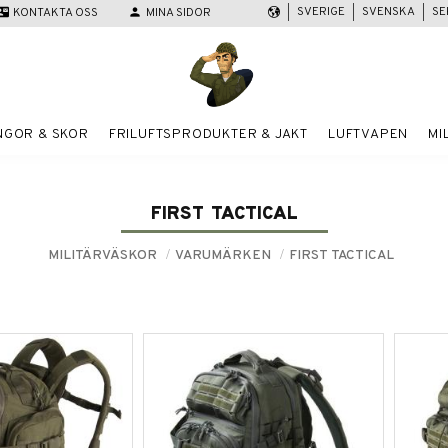
SVERIGE
SVENSKA
SE
act_mail
KONTAKTA OSS
person
MINA SIDOR
NGOR & SKOR
FRILUFTSPRODUKTER & JAKT
LUFTVAPEN
MI
FIRST TACTICAL
MILITÄRVÄSKOR
VARUMÄRKEN
FIRST TACTICAL