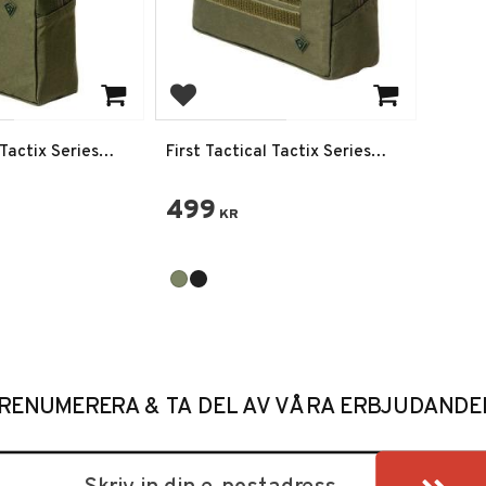
favoriter
Lägg till i favoriter
 Tactix Series
First Tactical Tactix Series
Pouch
9X6 Utility Pouch
499
KR
RENUMERERA & TA DEL AV VÅRA ERBJUDANDE