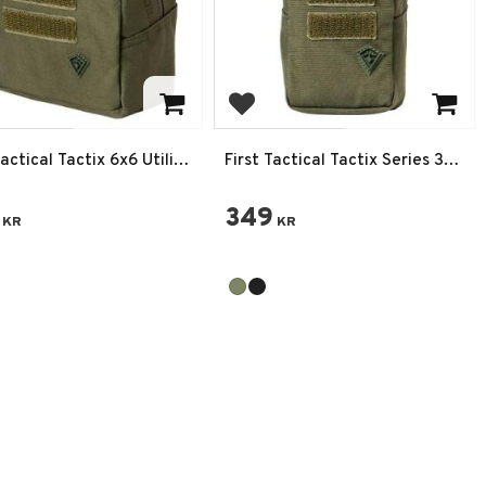
 till i favoriter
Lägg till i favoriter
Tactical Tactix 6x6 Utility
First Tactical Tactix Series 3X6
Utility Pouch
349
KR
KR