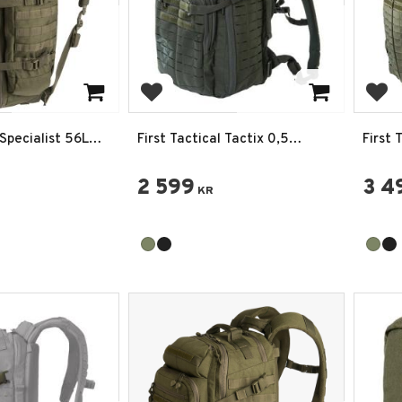
favoriter
Lägg till i favoriter
Lägg
 Specialist 56L
First Tactical Tactix 0,5
First 
agars
Dagars Ryggsäck
Dagar
2 599
3 4
KR