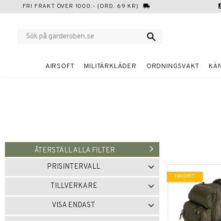
FRI FRAKT ÖVER 1000:- (ORD. 69 KR)
local_shipping
cont
AIRSOFT
MILITÄRKLÄDER
ORDNINGSVAKT
KÄ
ÅTERSTÄLL ALLA FILTER
PRISINTERVALL
FAVORIT
119
3 499
TILLVERKARE
FIRST TACTICAL
10
VISA ENDAST
Finns i lager
1