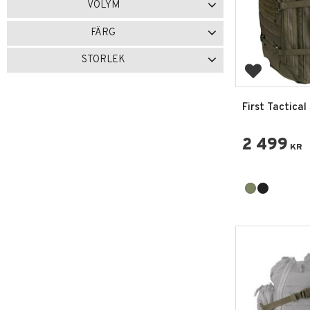
VOLYM
25 Liter
1
30 Liter
1
FÄRG
Svart
9
Olivgrön
9
STORLEK
Lägg till i 
M
1
L
1
First Tactical
Ryggsäck 3 D
2 499
KR