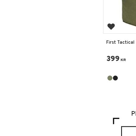
Lägg till i 
First Tactical
6X10 Utility 
399
KR
P