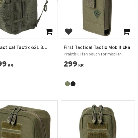
 till i favoriter
Lägg till i favoriter
Tactical Tactix 62L 3
First Tactical Tactix Mobilficka
s Ryggsäck
Praktisk liten pouch för mobilen.
99
299
KR
KR