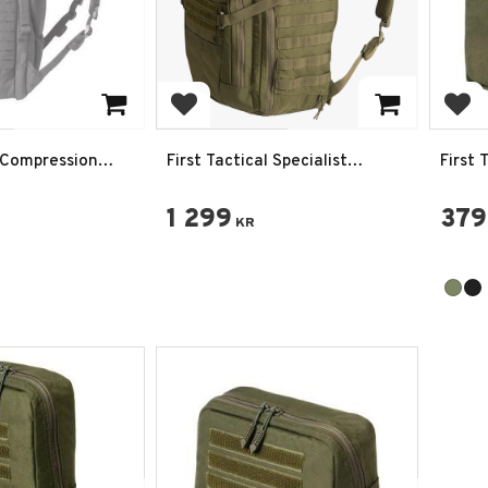
favoriter
Lägg till i favoriter
Lägg
l Compression
First Tactical Specialist
First 
äck
Ryggsäck 1-Day
Pouch
1 299
379
KR