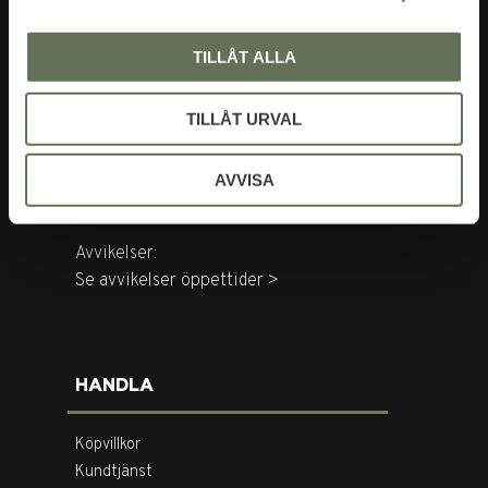
BESÖK OSS
TILLÅT ALLA
Tegnérgatan 20
113 59 Stockholm
TILLÅT URVAL
Öppettider:
Mån-Fre: 10-18
AVVISA
Lör: 11-16
Avvikelser:
Se avvikelser öppettider >
HANDLA
Köpvillkor
Kundtjänst