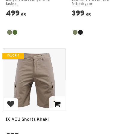
knäna.
fritidsbyxor.
499
399
KR
KR
FAVORIT
Lägg till i favoriter
IX ACU Shorts Khaki