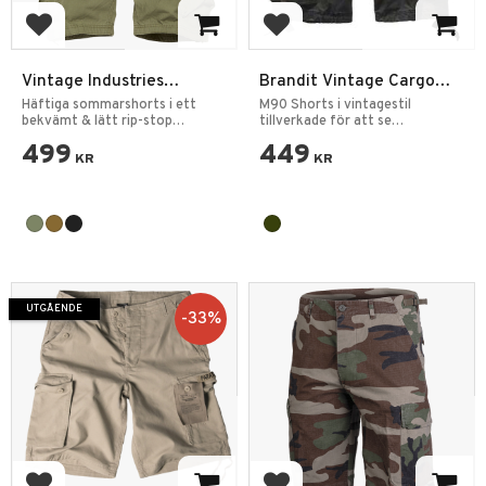
Lägg till i favoriter
Lägg till i favoriter
Vintage Industries
Brandit Vintage Cargo
Terrance Shorts
Shorts - M90 Darkcamo
Häftiga sommarshorts i ett
M90 Shorts i vintagestil
bekvämt & lätt rip-stop
tillverkade för att se
material.
välanvända ut.
499
449
KR
KR
UTGÅENDE
33
%