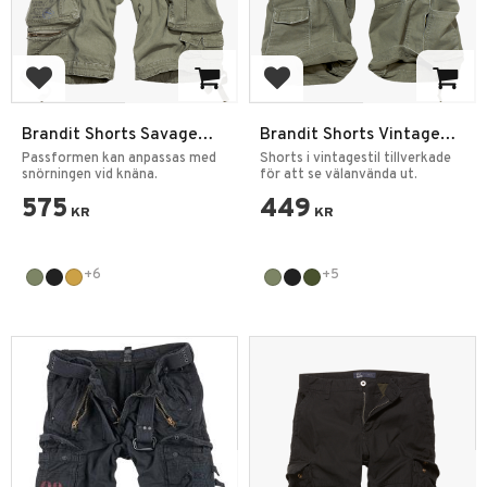
Lägg till i favoriter
Lägg till i favoriter
Brandit Shorts Savage
Brandit Shorts Vintage
Vintage
Classic Paratrooper
Passformen kan anpassas med
Shorts i vintagestil tillverkade
snörningen vid knäna.
för att se välanvända ut.
575
449
KR
KR
+6
+5