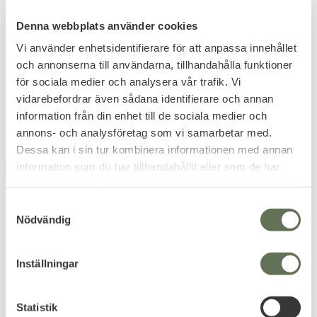
Rothco BDU Shorts 3/4
Rothco US Tactical Shorts
Denna webbplats använder cookies
Enfärgade
Utgående modell, få storlekar
Material i lite kraftigare tyg
kvar.
bomull & polyester.
Vi använder enhetsidentifierare för att anpassa innehållet
499
499
och annonserna till användarna, tillhandahålla funktioner
KR
KR
för sociala medier och analysera vår trafik. Vi
vidarebefordrar även sådana identifierare och annan
information från din enhet till de sociala medier och
annons- och analysföretag som vi samarbetar med.
Dessa kan i sin tur kombinera informationen med annan
information som du har tillhandahållit eller som de har
UTGÅENDE
UTGÅENDE
samlat in när du har använt deras tjänster.
S
Nödvändig
a
m
t
Inställningar
y
Lägg till i favoriter
Lägg till i favoriter
c
k
Statistik