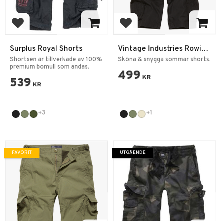
Lägg till i favoriter
Lägg till i favoriter
Surplus Royal Shorts
Vintage Industries Rowing
Shorts
Shortsen är tillverkade av 100%
Sköna & snygga sommar shorts.
premium bomull som andas.
499
KR
539
KR
+3
+1
FAVORIT
UTGÅENDE