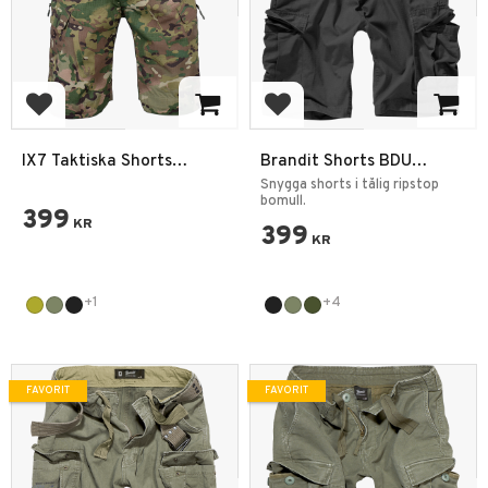
Lägg till i favoriter
Lägg till i favoriter
IX7 Taktiska Shorts
Brandit Shorts BDU
Ripstop
Ripstop Easy Fit
Snygga shorts i tålig ripstop
bomull.
399
KR
399
KR
+1
+4
FAVORIT
FAVORIT