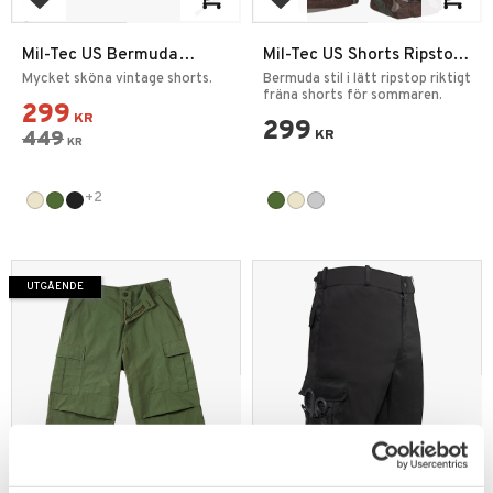
Lägg till i favoriter
Lägg till i favoriter
Mil-Tec US Bermuda
Mil-Tec US Shorts Ripstop
Paratrooper Shorts
Washed
Mycket sköna vintage shorts.
Bermuda stil i lätt ripstop riktigt
fräna shorts för sommaren.
299
KR
299
449
KR
KR
+2
UTGÅENDE
Lägg till i favoriter
Lägg till i favoriter