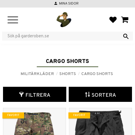
person
MINA SIDOR
Meny
FAVORIT
KUND
CARGO SHORTS
MILITÄRKLÄDER
SHORTS
CARGO SHORTS
FILTRERA
SORTERA
FAVORIT
FAVORIT