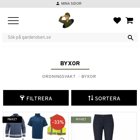
person
MINA SIDOR
Meny
FAVORIT
KUND
BYXOR
ORDNINGSVAKT
BYXOR
FILTRERA
SORTERA
PAKET
NYHET
33
%