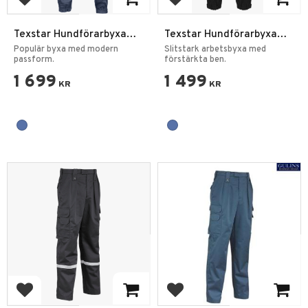
Lägg till i favoriter
Lägg till i favoriter
Texstar Hundförarbyxa
Texstar Hundförarbyxa
OP01
VP03 Svart
Populär byxa med modern
Slitstark arbetsbyxa med
passform.
förstärkta ben.
1 699
1 499
KR
KR
Lägg till i favoriter
Lägg till i favoriter