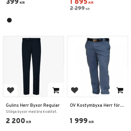
399
1 895
KR
KR
2 299
KR
Lägg till i favoriter
Lägg till i favoriter
Gulins Herr Byxor Regular
OV Kostymbyxa Herr för
ordningsvakt
Stiliga byxor med bra kvalitet.
2 200
1 999
KR
KR