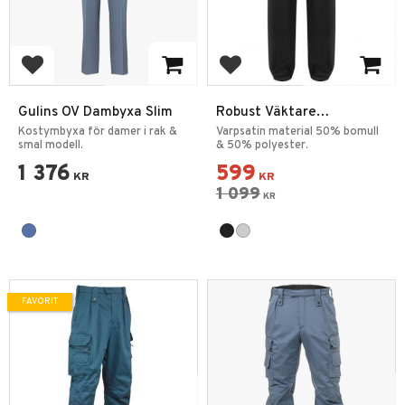
Lägg till i favoriter
Lägg till i favoriter
Gulins OV Dambyxa Slim
Robust Väktare
Hundförarbyxa
Kostymbyxa för damer i rak &
Varpsatin material 50% bomull
smal modell.
& 50% polyester.
1 376
599
KR
KR
1 099
KR
FAVORIT