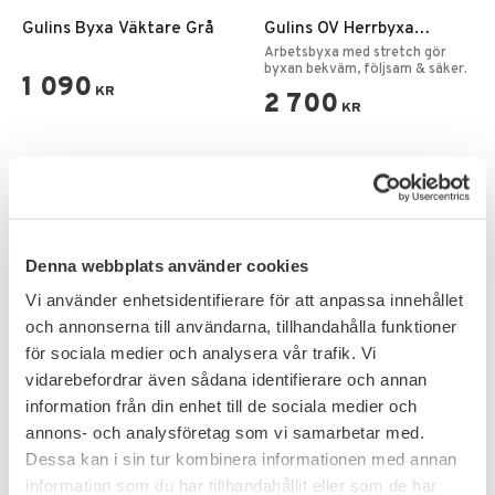
Gulins Byxa Väktare Grå
Gulins OV Herrbyxa
Stretch
Arbetsbyxa med stretch gör
byxan bekväm, följsam & säker.
1 090
KR
2 700
KR
Denna webbplats använder cookies
Vi använder enhetsidentifierare för att anpassa innehållet
och annonserna till användarna, tillhandahålla funktioner
för sociala medier och analysera vår trafik. Vi
vidarebefordrar även sådana identifierare och annan
information från din enhet till de sociala medier och
annons- och analysföretag som vi samarbetar med.
Lägg till i favoriter
Lägg till i favoriter
Dessa kan i sin tur kombinera informationen med annan
information som du har tillhandahållit eller som de har