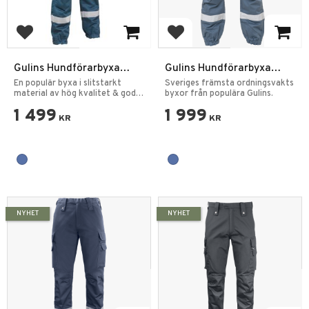
Lägg till i favoriter
Lägg till i favoriter
Gulins Hundförarbyxa
Gulins Hundförarbyxa
Dam
stretch Ordningsvakt
En populär byxa i slitstarkt
Sveriges främsta ordningsvakts
material av hög kvalitet & god
byxor från populära Gulins.
passform.
1 499
1 999
KR
KR
NYHET
NYHET