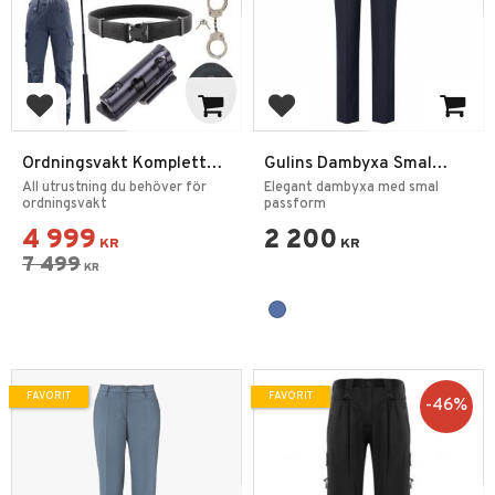
Lägg till i favoriter
Lägg till i favoriter
Ordningsvakt Komplett
Gulins Dambyxa Smal
Utrustnings Startpaket
Linning Marin
All utrustning du behöver för
Elegant dambyxa med smal
ordningsvakt
passform
4 999
2 200
KR
KR
7 499
KR
FAVORIT
FAVORIT
46
%