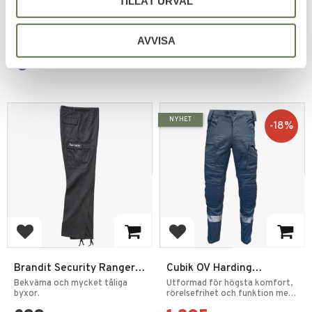
TILLÅT URVAL
1 799
775
KR
KR
AVVISA
NYHET
18
%
Lägg till i favoriter
Lägg till i favoriter
Brandit Security Ranger
Cubik OV Harding
Byxor
Insatsbyxa med stretch
Bekväma och mycket tåliga
Utformad för högsta komfort,
byxor.
och ventilation
rörelsefrihet och funktion med
knäskydd