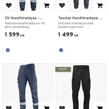
Lägg till i favoriter
Lägg till i favoriter
OV Hundförarbyxa –
Texstar Hundförarbyxa /
Slitstarka byxor för aktiv
Insatsbyxa i Varpsatin Grå
Robusta hundförarbyxor för
Slitstark insatsbyxa med
tjänst
aktiv användning.
modern passform
1 599
1 499
KR
KR
NYHET