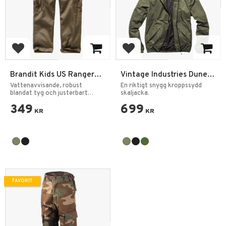
Lägg till i favoriter
Lägg till i favoriter
Brandit Kids US Ranger
Vintage Industries Dune
Cargo Barn Byxor
Skaljacka
Vattenavvisande, robust
En riktigt snygg kroppssydd
blandat tyg och justerbart
skaljacka.
midjeband.
349
699
KR
KR
FAVORIT