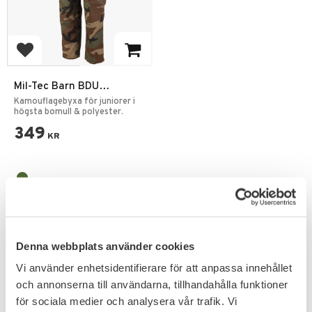
Lägg till i favoriter
Mil-Tec Barn BDU
Kamouflagebyxa
Kamouflagebyxa för juniorer i
högsta bomull & polyester.
349
KR
Denna webbplats använder cookies
Vi använder enhetsidentifierare för att anpassa innehållet
PRENUMERERA & TA DEL AV VÅRA
och annonserna till användarna, tillhandahålla funktioner
ERBJUDANDEN!
för sociala medier och analysera vår trafik. Vi