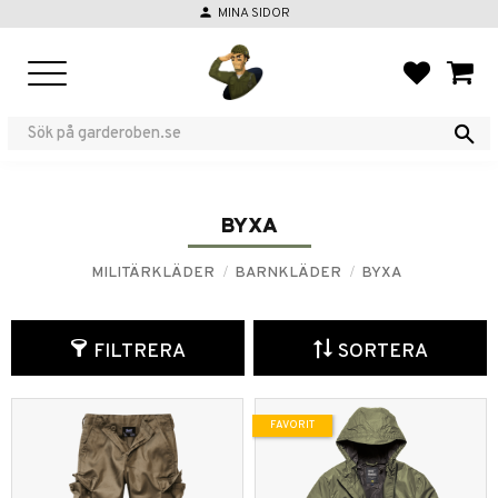
person
MINA SIDOR
Meny
FAVORIT
KUND
BYXA
MILITÄRKLÄDER
BARNKLÄDER
BYXA
FILTRERA
SORTERA
FAVORIT