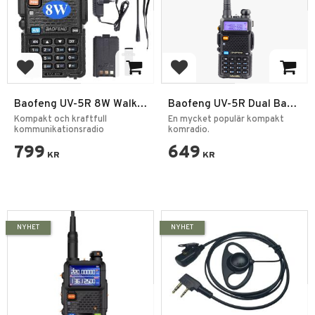
Lägg till i favoriter
Lägg till i favoriter
Baofeng UV-5R 8W Walkie
Baofeng UV-5R Dual Band
Talkie – Dual Band
Tvåvägsradio
Kompakt och kraftfull
En mycket populär kompakt
VHF/UHF Radio
kommunikationsradio
komradio.
799
649
KR
KR
NYHET
NYHET