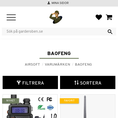
person
MINA SIDOR
Meny
FAVORIT
KUND
BAOFENG
AIRSOFT
VARUMÄRKEN
BAOFENG
FILTRERA
SORTERA
NYHET
FAVORIT