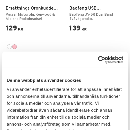
Ersättnings Öronkudde
Baofeng USB
för Hörsnäcka
Programeringskabel
Passar Motorola, Kenwood &
Baofeng UV-5R Dual Band
Midland Radioheadset
Tvåvägsradio.
129
139
KR
KR
FAVORIT
Denna webbplats använder cookies
Vi använder enhetsidentifierare för att anpassa innehållet
och annonserna till användarna, tillhandahålla funktioner
för sociala medier och analysera vår trafik. Vi
vidarebefordrar även sådana identifierare och annan
information från din enhet till de sociala medier och
Lägg till i favoriter
Lägg till i favoriter
annons- och analysföretag som vi samarbetar med.