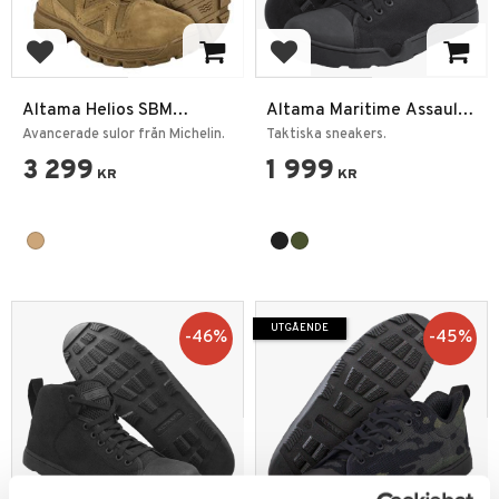
Lägg till i favoriter
Lägg till i favoriter
Altama Helios SBM
Altama Maritime Assault
Sommarkängor - Pipfria
Low
Avancerade sulor från Michelin.
Taktiska sneakers.
3 299
1 999
KR
KR
UTGÅENDE
46
%
45
%