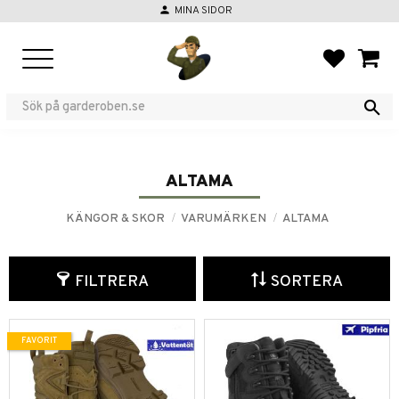
person
MINA SIDOR
Meny
FAVORIT
KUND
ALTAMA
KÄNGOR & SKOR
VARUMÄRKEN
ALTAMA
FILTRERA
SORTERA
FAVORIT