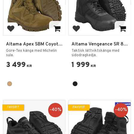
Lägg till i favoriter
Lägg till i favoriter
Altama Apex SBM Coyote
Altama Vengeance SR 8"
Vinterkänga
SZ
Gore-Tex känga med Michelin
Taktisk lättviktskänga med
sula.
sidodragkedja.
3 499
1 999
KR
KR
FAVORIT
FAVORIT
40
%
40
%