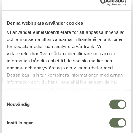
Lägg till i favoriter
Lägg till i favoriter
Altama OTB Maritime
Altama Urban Assault Low
Denna webbplats använder cookies
Assault Mid
Taktiska sneakers i tre färgval.
Zero Drop yttersula ger full
markkontakt.
999
Vi använder enhetsidentifierare för att anpassa innehållet
KR
1 099
och annonserna till användarna, tillhandahålla funktioner
1 839
KR
KR
1 999
för sociala medier och analysera vår trafik. Vi
KR
vidarebefordrar även sådana identifierare och annan
information från din enhet till de sociala medier och
annons- och analysföretag som vi samarbetar med.
Dessa kan i sin tur kombinera informationen med annan
UTGÅENDE
information som du har tillhandahållit eller som de har
50
%
samlat in när du har använt deras tjänster.
S
Nödvändig
a
m
t
Inställningar
y
Lägg till i favoriter