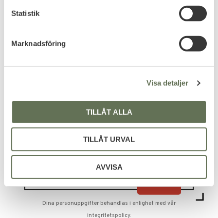
c
k
Statistik
Altama Urban Assault Mid
e
Sköna taktiska sneakers.
s
999
Marknadsföring
KR
v
1 999
KR
a
l
Visa detaljer
TILLÅT ALLA
PRENUMERERA & TA DEL AV VÅRA
TILLÅT URVAL
ERBJUDANDEN!
AVVISA
Dina personuppgifter behandlas i enlighet med vår
integritetspolicy
.