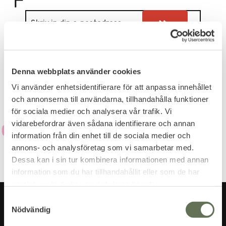
Dina personuppgifter behandlas i enlighet med vår
integritetspolicy
.
Denna webbplats använder cookies
Vi använder enhetsidentifierare för att anpassa innehållet
och annonserna till användarna, tillhandahålla funktioner
för sociala medier och analysera vår trafik. Vi
vidarebefordrar även sådana identifierare och annan
information från din enhet till de sociala medier och
annons- och analysföretag som vi samarbetar med.
Dessa kan i sin tur kombinera informationen med annan
information som du har tillhandahållit eller som de har
samlat in när du har använt deras tjänster.
S
Nödvändig
a
m