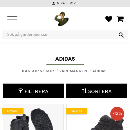
person
MINA SIDOR
Meny
FAVORIT
KUND
ADIDAS
KÄNGOR & SKOR
VARUMÄRKEN
ADIDAS
FILTRERA
SORTERA
FAVORIT
FAVORIT
12
%