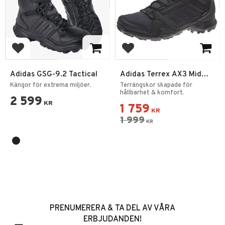
Lägg till i favoriter
Lägg till i favoriter
Adidas GSG-9.2 Tactical
Adidas Terrex AX3 Mid
GTX
Kängor för extrema miljöer.
Terrängskor skapade för
hållbarhet & komfort.
2 599
KR
1 759
KR
1 999
KR
PRENUMERERA & TA DEL AV VÅRA
ERBJUDANDEN!