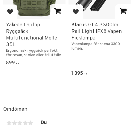
Lägg till i favoriter
Lägg till i favoriter
Yakeda Laptop
Klarus GL4 3300lm
Ryggsäck
Rail Light IPX8 Vapen
Multifunctional Molle
Ficklampa
35L
Vapenlampa för skena 3300
lumen.
Ergonomisk ryggsäck perfekt
för resan, skolan eller friluftsliv.
899
KR
1 395
KR
Omdömen
Du