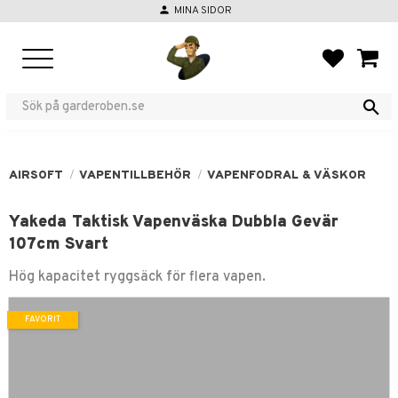
person
MINA SIDOR
Meny
FAVORIT
KUND
AIRSOFT
VAPENTILLBEHÖR
VAPENFODRAL & VÄSKOR
Yakeda Taktisk Vapenväska Dubbla Gevär
107cm Svart
Hög kapacitet ryggsäck för flera vapen.
FAVORIT