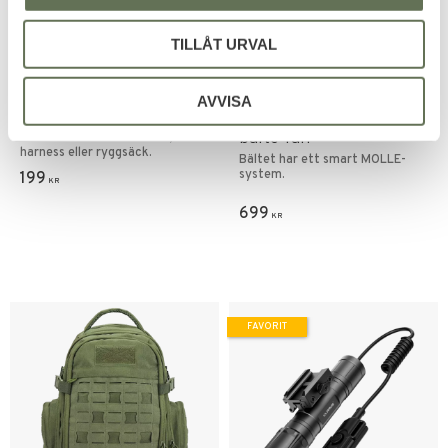
TILLÅT URVAL
Lägg till i favoriter
Lägg till i favoriter
Yakeda Tactical Pouch
Cobra Quick Release
AVVISA
WP MOLLE
Taktiskt Bälte + Inner
bälte Tan
Perfekt att ha i ditt bälte,
harness eller ryggsäck.
Bältet har ett smart MOLLE-
system.
199
KR
699
KR
FAVORIT