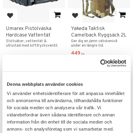
Lägg till i favoriter
Lägg till i favoriter
Umarex Pistolväska
Yakeda Taktisk
Hardcase Vattentät
Camelback Ryggsäck 2L
Stötsäker, vattentät &
Ger dig en jämn vätskenivå
utrustad med lufttrycksventil.
under en längre tid.
449
KR
499
KR
1 095
KR
Denna webbplats använder cookies
Vi använder enhetsidentifierare för att anpassa innehållet
FAVORIT
40
%
och annonserna till användarna, tillhandahålla funktioner
för sociala medier och analysera vår trafik. Vi
vidarebefordrar även sådana identifierare och annan
information från din enhet till de sociala medier och
annons- och analysföretag som vi samarbetar med.