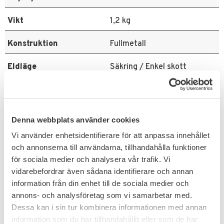
Vikt
1,2 kg
Konstruktion
Fullmetall
Eldläge
Säkring / Enkel skott
Blowback
Ja
Relaterade produkter
Denna webbplats använder cookies
Vi använder enhetsidentifierare för att anpassa innehållet
och annonserna till användarna, tillhandahålla funktioner
NYHET
för sociala medier och analysera vår trafik. Vi
vidarebefordrar även sådana identifierare och annan
information från din enhet till de sociala medier och
annons- och analysföretag som vi samarbetar med.
Dessa kan i sin tur kombinera informationen med annan
information som du har tillhandahållit eller som de har