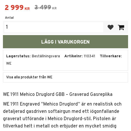
Nedsatt pris:
2 999
Ordinarie pris:
3 499
KR
KR
Antal
Lägg till i fa
Lagerstatus
Beställningsvara
Artikelnr
110341
Tillverkare
WE
Visa alla produkter från WE
WE 1911 Mehico Druglord GBB – Graverad Gasreplika
WE 1911 Engraved “Mehico Druglord” är en realistisk och
detaljerad gasdriven softairgun med ett iögonfallande
graverat utförande i Mehico Druglord-stil. Pistolen är
tillverkad helt i metall och erbjuder en mycket smidig