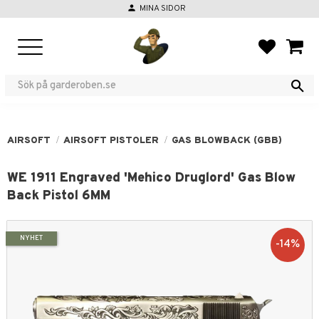
person
MINA SIDOR
Meny
FAVORIT
KUND
AIRSOFT
AIRSOFT PISTOLER
GAS BLOWBACK (GBB)
WE 1911 Engraved 'Mehico Druglord' Gas Blow
Back Pistol 6MM
NYHET
14
%