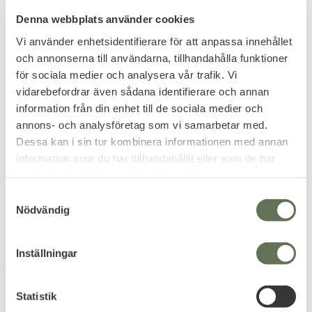
Piptyp
Precisionspipa
Denna webbplats använder cookies
Ursprung
Taiwan
Vi använder enhetsidentifierare för att anpassa innehållet
och annonserna till användarna, tillhandahålla funktioner
för sociala medier och analysera vår trafik. Vi
vidarebefordrar även sådana identifierare och annan
INKLUDERAT / EXTRA
information från din enhet till de sociala medier och
Detta ingår i paketet (till ett värde av 299kr)
annons- och analysföretag som vi samarbetar med.
(ASG20194) Gamma Blaster BBs 0.25g 6mm - 160kr
Dessa kan i sin tur kombinera informationen med annan
information som du har tillhandahållit eller som de har
(19893) ASG Ultrair Power Propellent Gas 570ml - 139kr
samlat in när du har använt deras tjänster.
S
Nödvändig
a
Relaterade produkter
m
t
Inställningar
y
FAVORIT
FAVORIT
c
k
Statistik