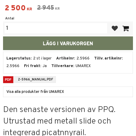
Nedsatt pris:
2 500
Ordinarie pris:
2 945
KR
KR
Antal
Lägg till i fa
Lagerstatus
2 st i lager
Artikelnr
2.5966
Tillv. artikelnr
2.5966
Fri frakt
Ja
Tillverkare
UMAREX
2-5966_MANUAL.PDF
Visa alla produkter från UMAREX
Den senaste versionen av PPQ.
Utrustad med metall slide och
integrerad picatnnyrail.