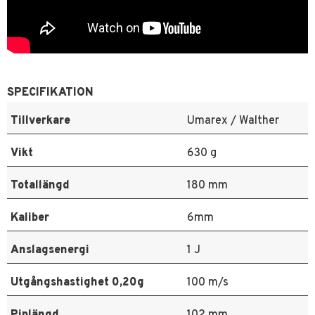
SPECIFIKATION
Tillverkare
Umarex / Walther
Vikt
630 g
Totallängd
180 mm
Kaliber
6mm
Anslagsenergi
1 J
Utgångshastighet 0,20g
100 m/s
Piplängd
102 mm