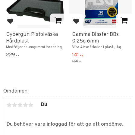
Lägg till i favoriter
Lägg till i favoriter
Cybergun Pistolväska
Gamma Blaster BBs
Hårdplast
0.25g 6mm
Medföljer skumgummi inredning.
Vita Airsoftkulor i plast, 1kg
229
141
KR
KR
160
KR
Omdömen
Du