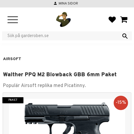
person
MINA SIDOR
Meny
FAVORIT
KUND
AIRSOFT
Walther PPQ M2 Blowback GBB 6mm Paket
Populär Airsoft replika med Picatinny.
PAKET
15
%