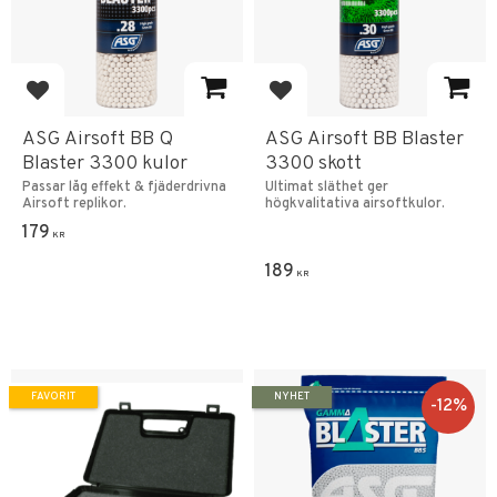
Lägg till i favoriter
Lägg till i favoriter
ASG Airsoft BB Q
ASG Airsoft BB Blaster
Blaster 3300 kulor
3300 skott
Passar låg effekt & fjäderdrivna
Ultimat släthet ger
Airsoft replikor.
högkvalitativa airsoftkulor.
179
KR
189
KR
FAVORIT
NYHET
12
%