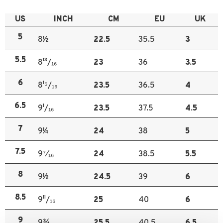
US
INCH
CM
EU
UK
5
8½
22.5
35.5
3
5.5
8¹³/₁₆
23
36
3.5
6
8¹⁵/₁₆
23.5
36.5
4
6.5
9¹/₁₆
23.5
37.5
4.5
7
9¼
24
38
5
7.5
9⁷⁄₁₆
24
38.5
5.5
8
9½
24.5
39
6
8.5
9¹¹/₁₆
25
40
6
9
9¾
25.5
40.5
6.5