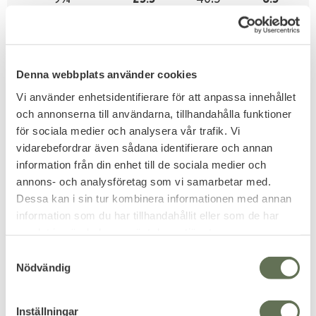
9.5
9¹⁵/₁₆
26
41
7
10
10¹/₁₆
26.5
42
7.5
Denna webbplats använder cookies
10.5
10¼
27
42.5
8
Vi använder enhetsidentifierare för att anpassa innehållet
och annonserna till användarna, tillhandahålla funktioner
11
10⁷⁄₁₆
27.5
43
8.5
för sociala medier och analysera vår trafik. Vi
vidarebefordrar även sådana identifierare och annan
11.5
10⁹⁄₁₆
28
44
9
information från din enhet till de sociala medier och
annons- och analysföretag som vi samarbetar med.
12
10¹⁵/₁₆
28.5
44.5
9.5
Dessa kan i sin tur kombinera informationen med annan
information som du har tillhandahållit eller som de har
Mätningar är önskade standarder, viss variation kan
samlat in när du har använt deras tjänster.
förekomma.
S
Nödvändig
Relaterade produkter
a
m
t
Inställningar