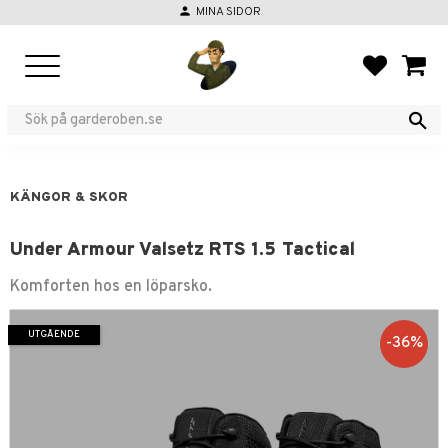
person
MINA SIDOR
Meny
FAVORIT
KUND
KÄNGOR & SKOR
Under Armour Valsetz RTS 1.5 Tactical
Komforten hos en löparsko.
UTGÅENDE
36
%