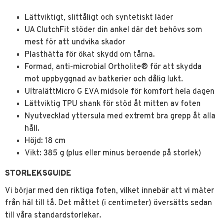
Lättviktigt, slittåligt och syntetiskt läder
UA ClutchFit stöder din ankel där det behövs som
mest för att undvika skador
Plasthätta för ökat skydd om tårna.
Formad, anti-microbial Ortholite® för att skydda
mot uppbyggnad av batkerier och dålig lukt.
UltralättMicro G EVA midsole för komfort hela dagen
Lättviktig TPU shank för stöd åt mitten av foten
Nyutvecklad yttersula med extremt bra grepp åt alla
håll.
Höjd: 18 cm
Vikt: 385 g (plus eller minus beroende på storlek)
STORLEKSGUIDE
Vi börjar med den riktiga foten, vilket innebär att vi mäter
från häl till tå. Det måttet (i centimeter) översätts sedan
till våra standardstorlekar.