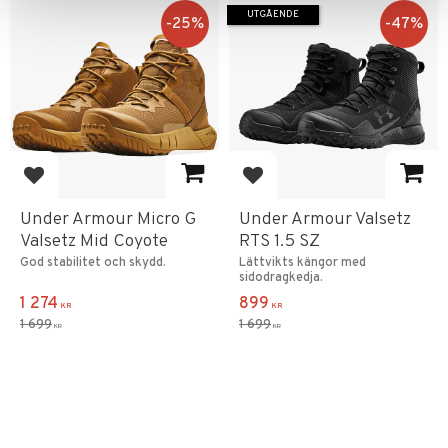
UTGÅENDE
25
%
47
%
Lägg till i favoriter
Lägg till i favoriter
Under Armour Micro G
Under Armour Valsetz
Valsetz Mid Coyote
RTS 1.5 SZ
God stabilitet och skydd.
Lättvikts kängor med
sidodragkedja.
1 274
899
KR
KR
1 699
1 699
KR
KR