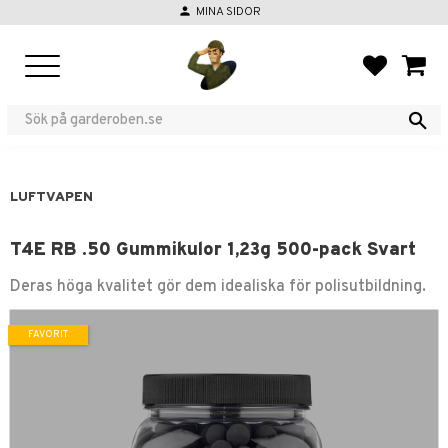
person
MINA SIDOR
Meny
FAVORIT
KUND
LUFTVAPEN
T4E RB .50 Gummikulor 1,23g 500-pack Svart
Deras höga kvalitet gör dem idealiska för polisutbildning.
FAVORIT