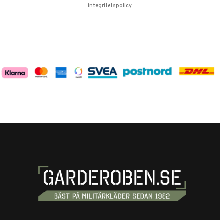
integritetspolicy
.