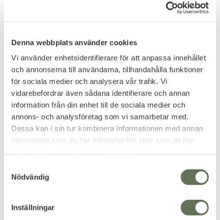
Denna webbplats använder cookies
Vi använder enhetsidentifierare för att anpassa innehållet
och annonserna till användarna, tillhandahålla funktioner
för sociala medier och analysera vår trafik. Vi
vidarebefordrar även sådana identifierare och annan
Lägg till i favoriter
Lägg till i favoriter
information från din enhet till de sociala medier och
annons- och analysföretag som vi samarbetar med.
T4E PBP
T4E MB 50 Markerande
Precisionskulor Peppar
Kulor .50 2x250-pack
Dessa kan i sin tur kombinera informationen med annan
10-pack
Grön
information som du har tillhandahållit eller som de har
Välj mellan två olika kaliber.
Paintball ammunition för T4E
samlat in när du har använt deras tjänster.
med tydlig markering.
S
519
1 395
KR
KR
Nödvändig
a
m
t
Inställningar
y