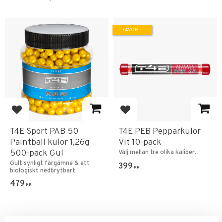
FAVORIT
Lägg till i favoriter
Lägg till i favoriter
T4E Sport PAB 50
T4E PEB Pepparkulor
Paintball kulor 1,26g
Vit 10-pack
500-pack Gul
Välj mellan tre olika kaliber.
Gult synligt färgämne & ett
399
KR
biologiskt nedbrytbart
gelatinhölje.
479
KR