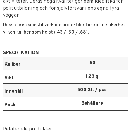
aktiviteter. Deras höga kvalitet gör dem idealiska för
polisutbildning och för självförsvar i ens egna fyra
väggar.
Dessa precisionstillverkade projektiler förtrollar säkerhet i
vilken kaliber som helst (.43 / .50 / .68).
SPECIFIKATION
.50
Kaliber
1,23 g
Vikt
500 St. / pcs
Innehåll
Behållare
Pack
Relaterade produkter