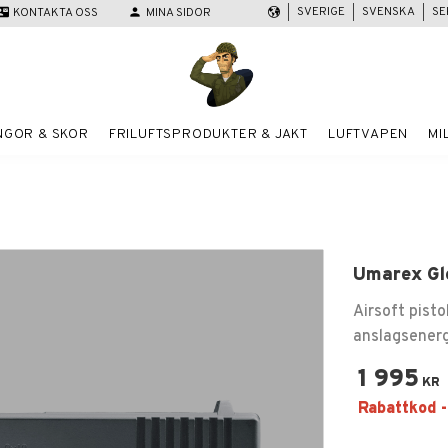
SVERIGE
SVENSKA
SE
act_mail
KONTAKTA OSS
person
MINA SIDOR
NGOR & SKOR
FRILUFTSPRODUKTER & JAKT
LUFTVAPEN
MI
Umarex Gl
Airsoft pisto
anslagsenerg
1 995
KR