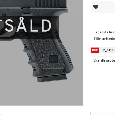
Lägg till i fa
TSÅLD
Lagerstatus
Tillv. artikel
2_6418.
Visa alla pro