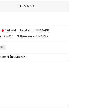
voriter
BEVAKA
Slutsåld
Artikelnr
FP2.6418
nr
2.6418
Tillverkare
UMAREX
PDF
dukter från UMAREX