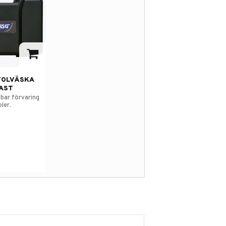
 i favoriter
TOLVÄSKA
AST
lbar förvaring
oler.