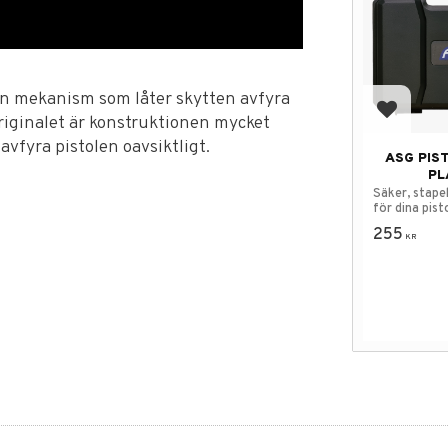
en mekanism som låter skytten avfyra
Lägg till
originalet är konstruktionen mycket
 avfyra pistolen oavsiktligt.
ASG PIS
PL
Säker, stape
för dina pist
255
KR