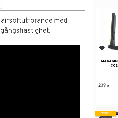
t airsoftutförande med
tgångshastighet.
Lägg till
MAGASIN
CO2
239
KR
FAVORIT