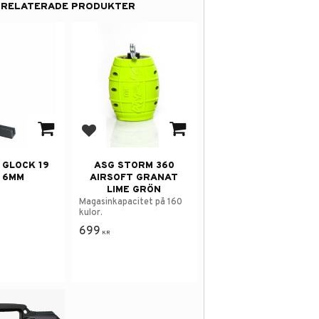
RELATERADE PRODUKTER
 i favoriter
Lägg till i favoriter
 GLOCK 19
ASG STORM 360
 6MM
AIRSOFT GRANAT
LIME GRÖN
Magasinkapacitet på 160
kulor.
699
KR