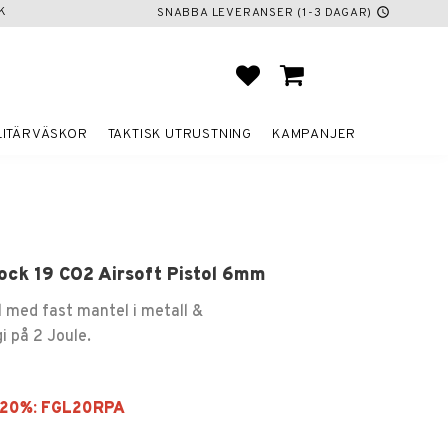
K
SNABBA LEVERANSER (1-3 DAGAR)
schedule
FAVORITER
KUNDVAGN
LITÄRVÄSKOR
TAKTISK UTRUSTNING
KAMPANJER
ock 19 CO2 Airsoft Pistol 6mm
l med fast mantel i metall &
i på 2 Joule.