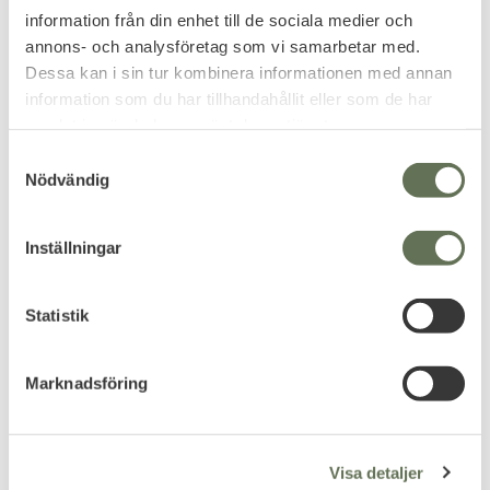
information från din enhet till de sociala medier och
Omdömen
annons- och analysföretag som vi samarbetar med.
Dessa kan i sin tur kombinera informationen med annan
Du
information som du har tillhandahållit eller som de har
samlat in när du har använt deras tjänster.
S
Nödvändig
a
m
t
Inställningar
y
Bli den första att lämna ett omdöme.
c
k
Statistik
e
s
Marknadsföring
PRENUMERERA & TA DEL AV VÅRA
v
ERBJUDANDEN!
a
l
Visa detaljer