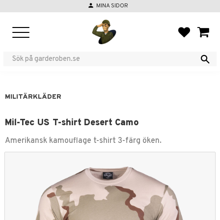
person
MINA SIDOR
Meny
FAVORIT
KUND
MILITÄRKLÄDER
Mil-Tec US T-shirt Desert Camo
Amerikansk kamouflage t-shirt 3-färg öken.