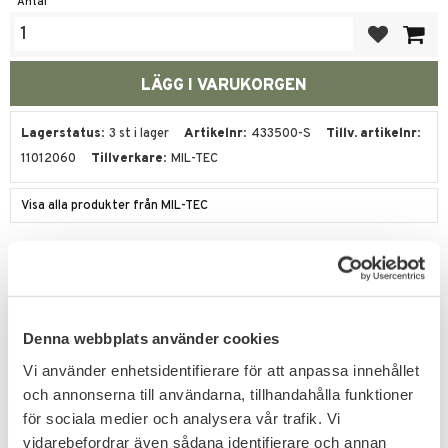
Antal
Lägg till i fa
Lagerstatus
3 st i lager
Artikelnr
433500-S
Tillv. artikelnr
11012060
Tillverkare
MIL-TEC
Visa alla produkter från MIL-TEC
Amerikansk kamouflage t-shirt 3-
färg öken.
Bra kvalitet. Normala storlekar. Vill du ha den
Denna webbplats använder cookies
mer pösig ta en storlek större.
Vi använder enhetsidentifierare för att anpassa innehållet
och annonserna till användarna, tillhandahålla funktioner
SPECIFIKATION
för sociala medier och analysera vår trafik. Vi
Material: 50% bomull, 50% polyester
vidarebefordrar även sådana identifierare och annan