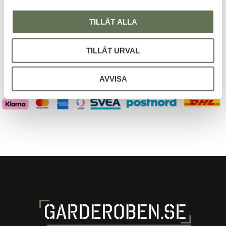
TILLÅT ALLA
Dina personuppgifter behandlas i enlighet med vår
integritetspolicy
.
TILLÅT URVAL
AVVISA