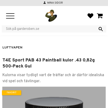
person
MINA SIDOR
Meny
FAVORIT
KUND
LUFTVAPEN
T4E Sport PAB 43 Paintball kulor .43 0,82g
500-Pack Gul
Kulorna visar tydligt vart de träffar och är därför idealiska
vid spel och tävlingar.
FAVORIT