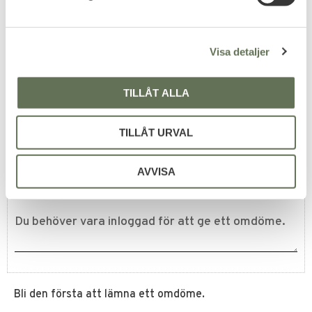
Wesson M&P9 2.0 T4E
v
.43
a
T4E Painball markör luftvapen
l
CO2 5 Joule.
Visa detaljer
3 695
KR
TILLÅT ALLA
TILLÅT URVAL
Omdömen
AVVISA
Du
Bli den första att lämna ett omdöme.