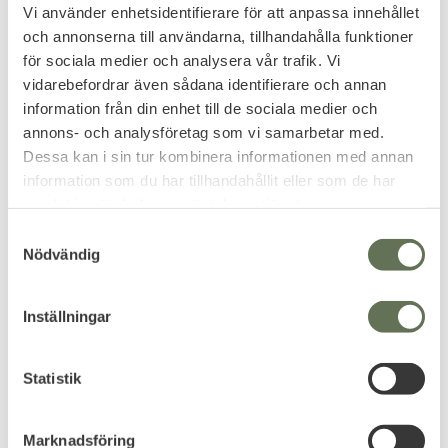
Vi använder enhetsidentifierare för att anpassa innehållet
Umarex T4E RB .43
Umarex Walther PPQ
och annonserna till användarna, tillhandahålla funktioner
Gummikulor 0,68g
M2 T4E .43 5J
för sociala medier och analysera vår trafik. Vi
500-pack Svart
Training For Engagement cal .43
CO2 5 Joule.
vidarebefordrar även sådana identifierare och annan
Training for engagement.
information från din enhet till de sociala medier och
999
3 695
KR
KR
annons- och analysföretag som vi samarbetar med.
Dessa kan i sin tur kombinera informationen med annan
information som du har tillhandahållit eller som de har
samlat in när du har använt deras tjänster.
S
Nödvändig
a
m
t
Inställningar
y
c
k
Statistik
Lägg till i favoriter
e
s
Umarex Smith &
Marknadsföring