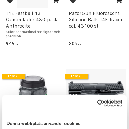
Lägg till i favoriter
Lägg till i favoriter
T4E Fastball 43
RazorGun Fluorescent
Gummikulor 430-pack
Silicone Balls T4E Tracer
Anthracite
cal. 43 100 st
Kulor för maximal hastighet och
precision.
949
205
KR
KR
FAVORIT
FAVORIT
Denna webbplats använder cookies
Lägg till i favoriter
Lägg till i favoriter