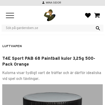
person
MINA SIDOR
Meny
FAVORIT
KUND
LUFTVAPEN
T4E Sport PAB 68 Paintball kulor 3,25g 500-
Pack Orange
Kulorna visar tydligt vart de träffar och är därför idealiska
vid spel och tävlingar.