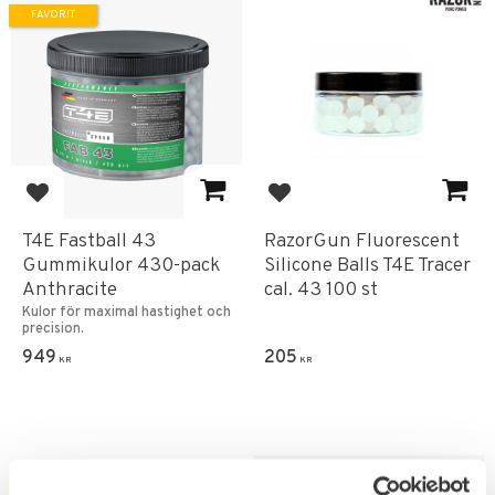
FAVORIT
Lägg till i favoriter
Lägg till i favoriter
T4E Fastball 43
RazorGun Fluorescent
Gummikulor 430-pack
Silicone Balls T4E Tracer
Anthracite
cal. 43 100 st
Kulor för maximal hastighet och
precision.
949
205
KR
KR
FAVORIT
FAVORIT