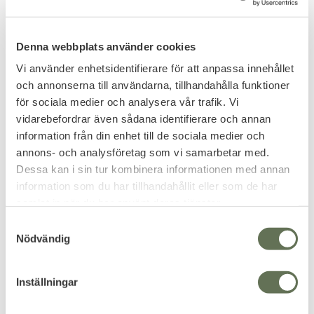
Denna webbplats använder cookies
Vi använder enhetsidentifierare för att anpassa innehållet
och annonserna till användarna, tillhandahålla funktioner
för sociala medier och analysera vår trafik. Vi
Lägg till i favoriter
Lägg till i favoriter
vidarebefordrar även sådana identifierare och annan
Umarex T4E RB .43
Umarex Walther PPQ
information från din enhet till de sociala medier och
Gummikulor 0,68g
M2 T4E .43 5J
annons- och analysföretag som vi samarbetar med.
500-pack Svart
Training For Engagement cal .43
Dessa kan i sin tur kombinera informationen med annan
CO2 5 Joule.
Training for engagement.
information som du har tillhandahållit eller som de har
999
3 695
samlat in när du har använt deras tjänster.
KR
KR
S
Nödvändig
a
m
t
Inställningar
y
c