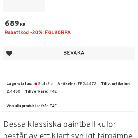
689
KR
Lägg till i favoriter
BEVAKA
Lagerstatus
Slutsåld
Artikelnr
FP2.4472
Tillv. artikelnr
2.4480
Tillverkare
T4E
Visa alla produkter från T4E
Dessa klassiska paintball kulor
består av ett klart synligt färgämne