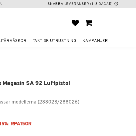
K
SNABBA LEVERANSER (1-3 DAGAR)
schedule
FAVORITER
KUNDVAGN
LITÄRVÄSKOR
TAKTISK UTRUSTNING
KAMPANJER
 Magasin SA 92 Luftpistol
assar modellerna (288028/288026)