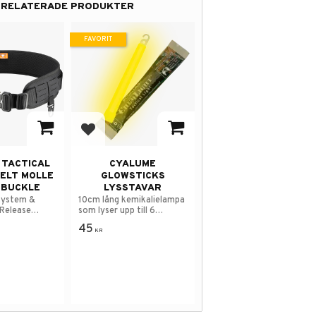
RELATERADE PRODUKTER
FAVORIT
 i favoriter
Lägg till i favoriter
 TACTICAL
CYALUME
ELT MOLLE
GLOWSTICKS
 BUCKLE
LYSSTAVAR
system &
10cm lång kemikalielampa
 Release
som lyser upp till 6
timmar.
45
KR