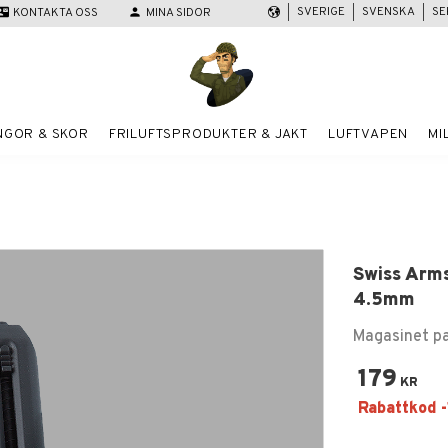
SVERIGE
SVENSKA
SE
act_mail
KONTAKTA OSS
person
MINA SIDOR
NGOR & SKOR
FRILUFTSPRODUKTER & JAKT
LUFTVAPEN
MI
Swiss Arms
4.5mm
Magasinet p
179
KR