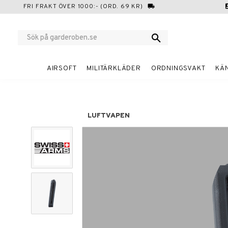
FRI FRAKT ÖVER 1000:- (ORD. 69 KR)
local_shipping
cont
AIRSOFT
MILITÄRKLÄDER
ORDNINGSVAKT
KÄ
LUFTVAPEN