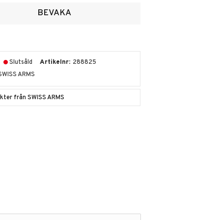
voriter
BEVAKA
Slutsåld
Artikelnr
288825
SWISS ARMS
dukter från SWISS ARMS