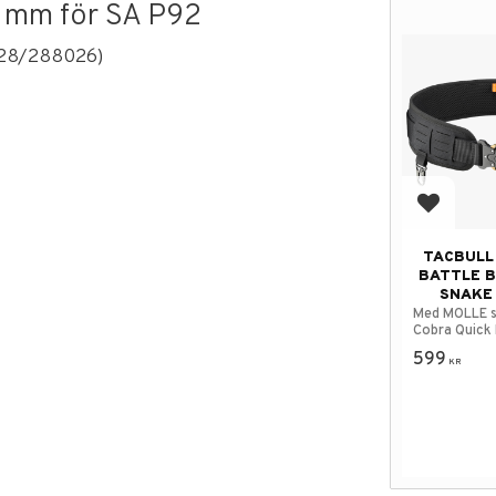
 mm för SA P92
028/288026)
Lägg till
TACBULL
BATTLE B
SNAKE
Med MOLLE 
Cobra Quick
spänne.
599
KR