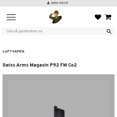
person
MINA SIDOR
Meny
FAVORIT
KUND
LUFTVAPEN
Swiss Arms Magasin P92 FM Co2