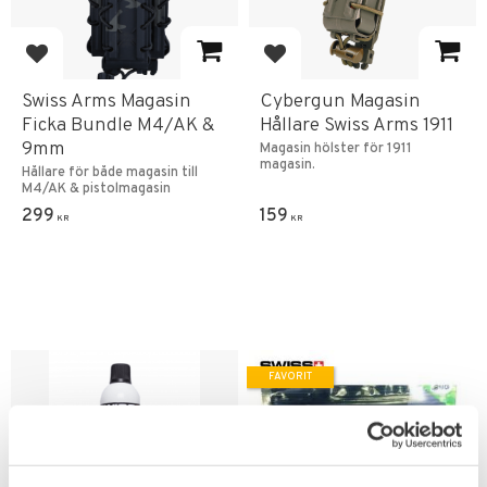
Lägg till i favoriter
Lägg till i favoriter
Swiss Arms Magasin
Cybergun Magasin
Ficka Bundle M4/AK &
Hållare Swiss Arms 1911
9mm
Magasin hölster för 1911
magasin.
Hållare för både magasin till
M4/AK & pistolmagasin
299
159
KR
KR
FAVORIT