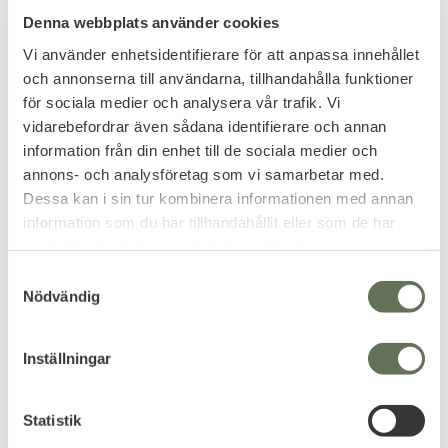
Denna webbplats använder cookies
Vi använder enhetsidentifierare för att anpassa innehållet
Lägg till i favoriter
Lägg till i favoriter
och annonserna till användarna, tillhandahålla funktioner
Swiss Arms 130PSI Gas
Swiss Arms Biologiska
för sociala medier och analysera vår trafik. Vi
No Silicone 760ml
Airsoftkulor 0,28g
vidarebefordrar även sådana identifierare och annan
information från din enhet till de sociala medier och
119
229
annons- och analysföretag som vi samarbetar med.
KR
KR
Dessa kan i sin tur kombinera informationen med annan
information som du har tillhandahållit eller som de har
samlat in när du har använt deras tjänster.
S
Omdömen
Nödvändig
a
m
Du
t
Inställningar
y
c
k
Statistik
e