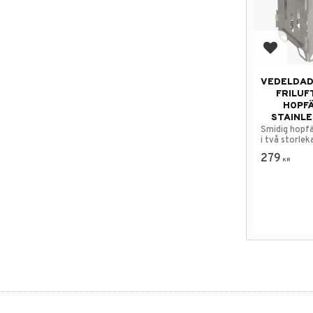
Lägg till
VEDELDAD
FRILUF
HOPF
STAINLE
Smidig hopfä
i två storlek
279
KR