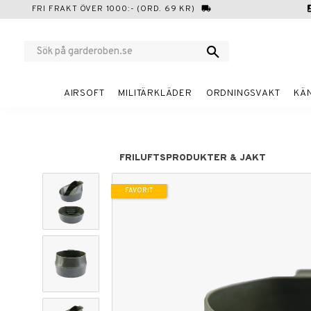
FRI FRAKT ÖVER 1000:- (ORD. 69 KR)
local_shipping
cont
AIRSOFT
MILITÄRKLÄDER
ORDNINGSVAKT
KÄ
FRILUFTSPRODUKTER & JAKT
FAVORIT