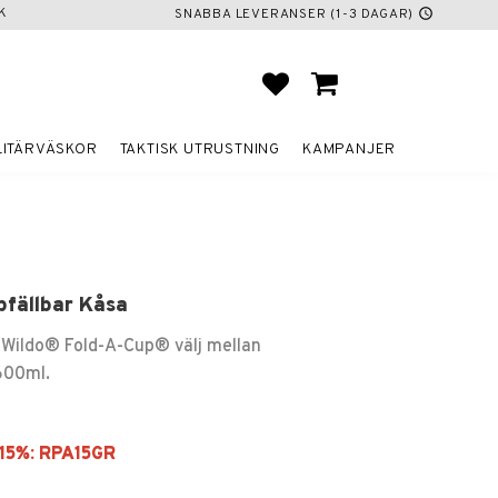
K
SNABBA LEVERANSER (1-3 DAGAR)
schedule
FAVORITER
KUNDVAGN
LITÄRVÄSKOR
TAKTISK UTRUSTNING
KAMPANJER
pfällbar Kåsa
v Wildo® Fold-A-Cup® välj mellan
600ml.