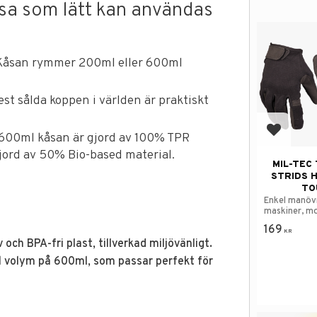
åsa som lätt kan användas
 Kåsan rymmer 200ml eller 600ml
t sålda koppen i världen är praktiskt
Lägg till
h 600ml kåsan är gjord av 100% TPR
ord av 50% Bio-based material.
MIL-TEC
STRIDS 
TO
Enkel manöv
maskiner, mo
eller surfpla
169
KR
 och BPA-fri plast, tillverkad miljövänligt.
l volym på 600ml, som passar perfekt för