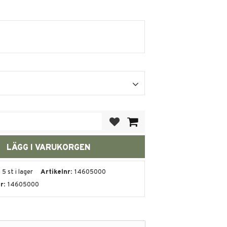
Lägg till i favoriter
5 st i lager
Artikelnr
14605000
nr
14605000