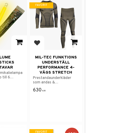
FAVORIT
 i favoriter
Lägg till i favoriter
LUME
MIL-TEC FUNKTIONS
STICKS
UNDERSTÄLL
TAVAR
PERFORMANCE 4-
VÄGS STRETCH
emikalielampa
 till 6
Prestandaunderkläder
som andas &
transporterar bort fukt.
630
KR
FAVORIT