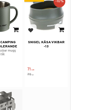
10
%
 i favoriter
Lägg till i favoriter
 CAMPING
SNIGEL KÅSA VIKBAR
OLERANDE
-13
ossbar mugg
tål.
71
KR
79
KR