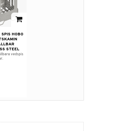
 i favoriter
 SPIS HOBO
TSKAMIN
ÄLLBAR
SS STEEL
llbara vedspis
ar.