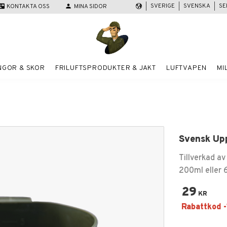
SVERIGE
SVENSKA
SE
act_mail
KONTAKTA OSS
person
MINA SIDOR
NGOR & SKOR
FRILUFTSPRODUKTER & JAKT
LUFTVAPEN
MI
Svensk Up
Tillverkad a
200ml eller 
29
KR