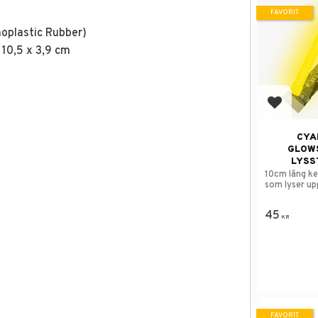
FAVORIT
moplastic Rubber)
 10,5 x 3,9 cm
Lägg till
CYA
GLOW
LYSS
10cm lång k
som lyser upp
timmar.
45
KR
FAVORIT