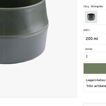
Färg :
Olivgrön
Mått
200 ml
Antal
Lagerstatus
Tillv. artikel