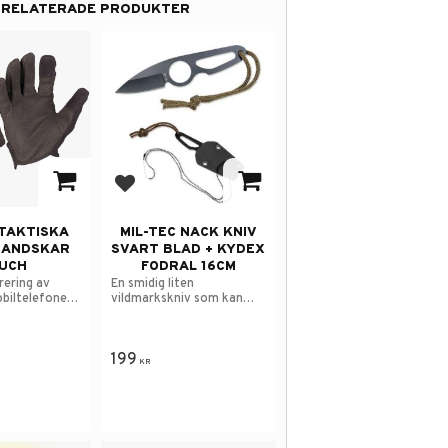
RELATERADE PRODUKTER
 i favoriter
Lägg till i favoriter
 TAKTISKA
MIL-TEC NACK KNIV
HANDSKAR
SVART BLAD + KYDEX
UCH
FODRAL 16CM
rering av
En smidig liten
biltelefoner
vildmarkskniv som kan
ttor.
hänga som ett smycke
runt halsen.
199
KR