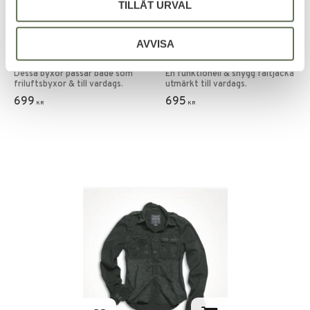
TILLÅT URVAL
Lägg till i favoriter
Lägg till i favoriter
Surplus Premium
Surplus Airborne
AVVISA
Slimmy Byxor
Vintage Jacka
Dessa byxor passar både som
En funktionell & snygg fältjacka
friluftsbyxor & till vardags.
utmärkt till vardags.
699
695
KR
KR