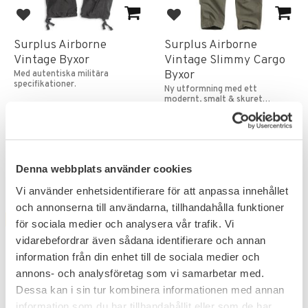
Lägg till i favoriter
Lägg till i favoriter
Surplus Airborne
Surplus Airborne
Vintage Byxor
Vintage Slimmy Cargo
Byxor
Med autentiska militära
specifikationer.
Ny utformning med ett
modernt, smalt & skuret
utseende.
599
699
KR
KR
Denna webbplats använder cookies
Vi använder enhetsidentifierare för att anpassa innehållet
och annonserna till användarna, tillhandahålla funktioner
FAVORIT
för sociala medier och analysera vår trafik. Vi
vidarebefordrar även sådana identifierare och annan
information från din enhet till de sociala medier och
annons- och analysföretag som vi samarbetar med.
Dessa kan i sin tur kombinera informationen med annan
information som du har tillhandahållit eller som de har