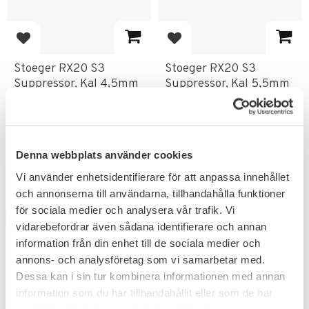
Lägg till i favoriter
Lägg till i favoriter
Stoeger RX20 S3
Stoeger RX20 S3
Suppressor, Kal 4,5mm
Suppressor, Kal 5,5mm
- .177 10j - Svart
- .22 10j - Svart
Innovation, Teknik & Stil i Ett
Innovation, Teknik & Stil i Ett
Luftgevär
Luftgevär
2 316
2 499
KR
KR
Denna webbplats använder cookies
2 895
2 895
KR
KR
Vi använder enhetsidentifierare för att anpassa innehållet
och annonserna till användarna, tillhandahålla funktioner
för sociala medier och analysera vår trafik. Vi
NYHET
NYHET
20
%
vidarebefordrar även sådana identifierare och annan
information från din enhet till de sociala medier och
annons- och analysföretag som vi samarbetar med.
Dessa kan i sin tur kombinera informationen med annan
information som du har tillhandahållit eller som de har
samlat in när du har använt deras tjänster.