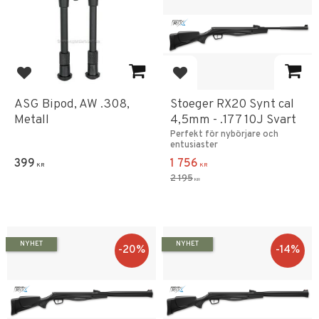
Lägg till i favoriter
Lägg till i favoriter
ASG Bipod, AW .308,
Stoeger RX20 Synt cal
Metall
4,5mm - .177 10J Svart
Perfekt för nybörjare och
entusiaster
399
1 756
KR
KR
2 195
KR
NYHET
NYHET
20
%
14
%