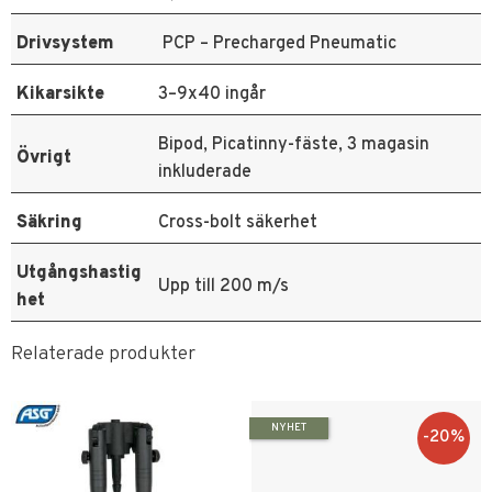
Drivsystem
PCP – Precharged Pneumatic
Kikarsikte
3–9x40 ingår
Bipod, Picatinny-fäste, 3 magasin
Övrigt
inkluderade
Säkring
Cross-bolt säkerhet
Utgångshastig
Upp till 200 m/s
het
Relaterade produkter
NYHET
20
%