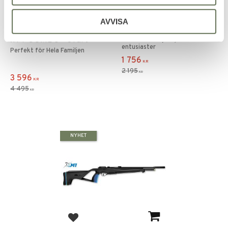
Lägg till i favoriter
Lägg till i favoriter
Stoeger RX20TAC
RX5 Combo Synt cal
AVVISA
Suppressor kal 4,5mm -
4,5mm - .177 6J
.177 COMBO - Svart
Perfekt för nybörjare och
entusiaster
Perfekt för Hela Familjen
1 756
KR
2 195
KR
3 596
KR
4 495
KR
NYHET
Lägg till i favoriter