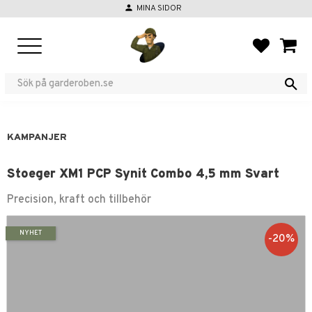
person
MINA SIDOR
Meny
FAVORIT
KUND
KAMPANJER
Stoeger XM1 PCP Synit Combo 4,5 mm Svart
Precision, kraft och tillbehör
NYHET
20
%