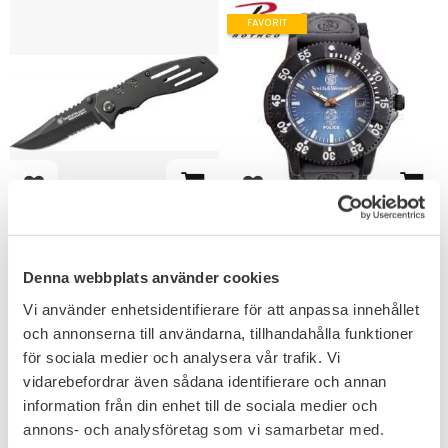
FAVORIT
Lägg till i favoriter
Lägg till i favoriter
Smith & Wesson
Smith & Wesson
Extreme Ops Fällkniv
polisklocka 455P
Bladlängd på ca. 8cm.
Denna webbplats använder cookies
499
795
KR
KR
Vi använder enhetsidentifierare för att anpassa innehållet
och annonserna till användarna, tillhandahålla funktioner
för sociala medier och analysera vår trafik. Vi
vidarebefordrar även sådana identifierare och annan
information från din enhet till de sociala medier och
annons- och analysföretag som vi samarbetar med.