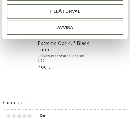
TILLÅT URVAL
Lägg till i favoriter
AVVISA
Smith & Wesson
Extreme Ops 4.1" Black
Tanto
Fällkniv med svart Serrated
blad.
499
KR
Omdömen
Du