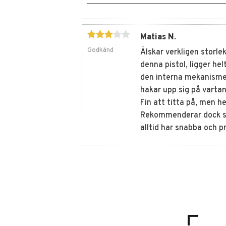
Matias N.
Godkänd
Älskar verkligen storl
denna pistol, ligger he
den interna mekanismen 
hakar upp sig på vartan
Fin att titta på, men he
Rekommenderar dock st
alltid har snabba och p