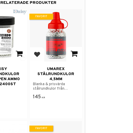
RELATERADE PRODUKTER
FAVORIT
 i favoriter
Lägg till i favoriter
ISY
UMAREX
NDKULOR
STÅLRUNDKULOR
PEN AMMO
4,5MM
 2400ST
Blanka & prisvärda
stålrundkulor från
Umarex.
145
KR
FAVORIT