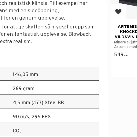
ch realistisk känsla. Till exempel har
mans med en sidoöppning,
Lägg till
kt för en genuin upplevelse.
t för att ge skytten så mycket grepp som
ARTEMIS
KNOCKD
 för en fantastisk upplevelse. Blowback-
VILDSVIN
extra realism.
Mindre skjut
Artemis med 
549
KR
146,05 mm
369 gram
4,5 mm (.177) Steel BB
90 m/s, 295 FPS
CO₂