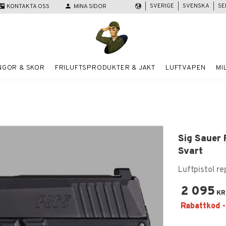
SVERIGE
SVENSKA
SE
act_mail
KONTAKTA OSS
person
MINA SIDOR
NGOR & SKOR
FRILUFTSPRODUKTER & JAKT
LUFTVAPEN
MI
Sig Sauer
Svart
Luftpistol r
2 095
KR