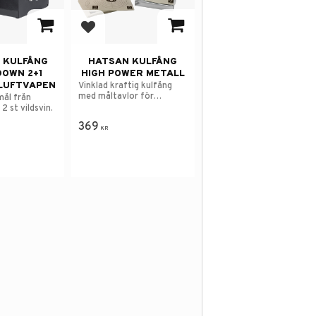
 i favoriter
Lägg till i favoriter
 KULFÅNG
HATSAN KULFÅNG
OWN 2+1
HIGH POWER METALL
 LUFTVAPEN
Vinklad kraftig kulfång
med måltavlor för
mål från
luftgevär.
2 st vildsvin.
369
KR