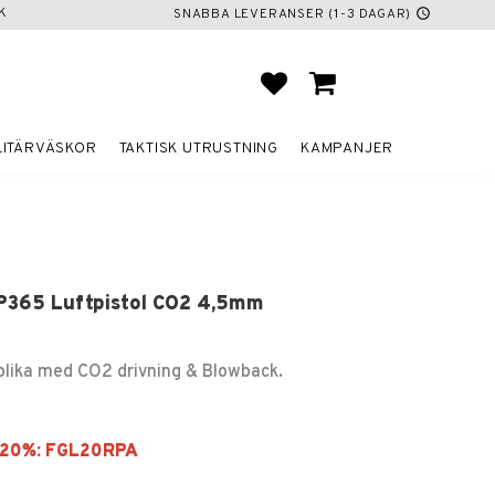
K
SNABBA LEVERANSER (1-3 DAGAR)
schedule
FAVORITER
KUNDVAGN
LITÄRVÄSKOR
TAKTISK UTRUSTNING
KAMPANJER
 P365 Luftpistol CO2 4,5mm
eplika med CO2 drivning & Blowback.