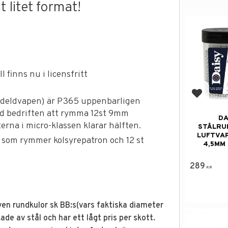
t litet format!
 finns nu i licensfritt
Lägg till
handeldvapen) är P365 uppenbarligen
ed bedriften att rymma 12st 9mm
DA
rna i micro-klassen klarar hälften.
STÅLRU
LUFTVA
 som rymmer kolsyrepatron och 12 st
4,5MM
289
KR
en rundkulor sk BB:s(vars faktiska diameter
de av stål och har ett lågt pris per skott.