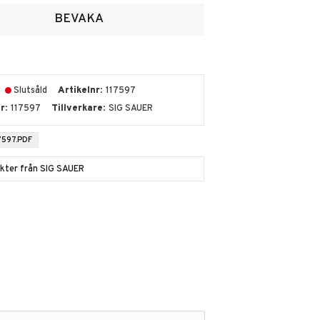
voriter
BEVAKA
Slutsåld
Artikelnr
117597
nr
117597
Tillverkare
SIG SAUER
7597.PDF
ukter från SIG SAUER