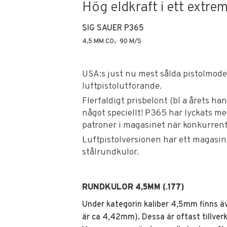
Hög eldkraft i ett extrem
SIG SAUER P365
4,5 MM CO₂ 90 M/S
USA:s just nu mest sålda pistolmodell
luftpistolutförande.
Flerfaldigt prisbelönt (bl a årets 
något speciellt! P365 har lyckats m
patroner i magasinet när konkurrente
Luftpistolversionen har ett magasin
stålrundkulor.
RUNDKULOR 4,5MM (.177)
Under kategorin kaliber 4,5mm finns äv
är ca 4,42mm). Dessa är oftast tillverka