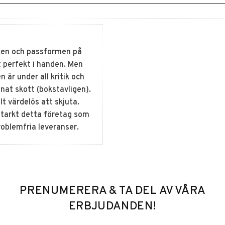
eken och passformen på
lt perfekt i handen. Men
är under all kritik och
nat skott (bokstavligen).
lt värdelös att skjuta.
arkt detta företag som
roblemfria leveranser.
PRENUMERERA & TA DEL AV VÅRA
ERBJUDANDEN!