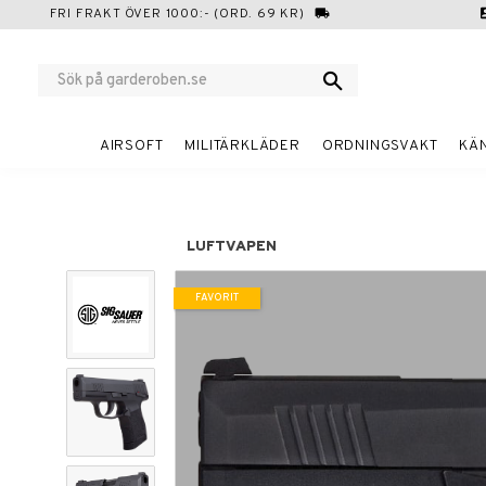
FRI FRAKT ÖVER 1000:- (ORD. 69 KR)
local_shipping
cont
AIRSOFT
MILITÄRKLÄDER
ORDNINGSVAKT
KÄ
LUFTVAPEN
FAVORIT