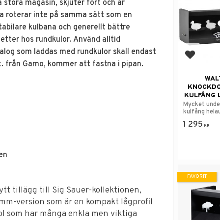
stora magasin, skjuter fort och är
la roterar inte på samma sätt som en
stabilare kulbana och generellt bättre
tter hos rundkulor. Använd alltid
talog som laddas med rundkulor skall endast
Lägg till
x. från Gamo, kommer att fastna i pipan.
WAL
KNOCKDO
KULFÅNG 
Mycket unde
kulfång hel
modell.
1 295
KR
nen
FAVORIT
t tillägg till Sig Sauer-kollektionen,
9 mm-version som är en kompakt lågprofil
tol som har många enkla men viktiga