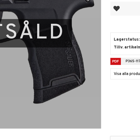
Lägg till i fa
TSÅLD
Lagerstatus
Tillv. artikel
P365-11
Visa alla prod