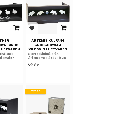
 i favoriter
Lägg till i favoriter
THER
ARTEMIS KULFÅNG
WN BIRDS
KNOCKDOWN 4
LUFTVAPEN
VILDSVIN LUFTVAPEN
rhållande
Större skjutmål från
automatisk
Artemis med 4 st vildsvin.
699
KR
FAVORIT