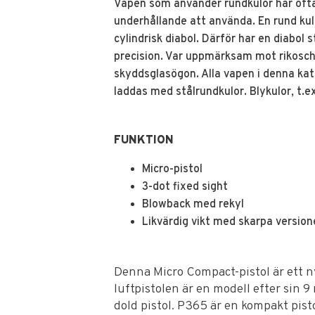
Vapen som använder rundkulor har ofta 
underhållande att använda. En rund ku
cylindrisk diabol. Därför har en diabol 
precision. Var uppmärksam mot rikosche
skyddsglasögon. Alla vapen i denna ka
laddas med stålrundkulor. Blykulor, t.e
FUNKTION
Micro-pistol
3-dot fixed sight
Blowback med rekyl
Likvärdig vikt med skarpa versio
Denna Micro Compact-pistol är ett nyt
luftpistolen är en modell efter sin 
dold pistol. P365 är en kompakt pis