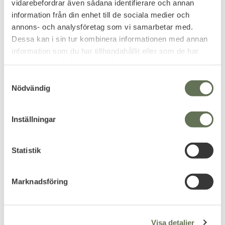
vidarebefordrar även sådana identifierare och annan
Fodral
Läder
information från din enhet till de sociala medier och
annons- och analysföretag som vi samarbetar med.
Relaterade produkter
Dessa kan i sin tur kombinera informationen med annan
information som du har tillhandahållit eller som de har
samlat in när du har använt deras tjänster.
15
%
S
Nödvändig
a
m
t
Inställningar
y
c
k
Statistik
Lägg till i favoriter
Lägg till i favoriter
e
Schrade PH1N Next gen
Schrade 153UH Uncle
s
Marknadsföring
Fast blad Kniv
Henry Golden Spike 9
v
1/4" kniv
Bladlängd på ca 9cm.
a
l
485
1 030
Visa detaljer
KR
KR