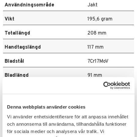
Användningsområde
Jakt
Vikt
195,6 gram
Totallängd
208 mm
Handtagslängd
117 mm
Bladstål
7Cr17MoV
Bladlängd
91 mm
Greppmaterial
Staglon
Bladmodell
Drop Point
Denna webbplats använder cookies
Vi använder enhetsidentifierare för att anpassa innehållet
Bladfinish
Satin
och annonserna till användarna, tillhandahålla funktioner
för sociala medier och analysera vår trafik. Vi
Bladhårdhet
58-60 HRC