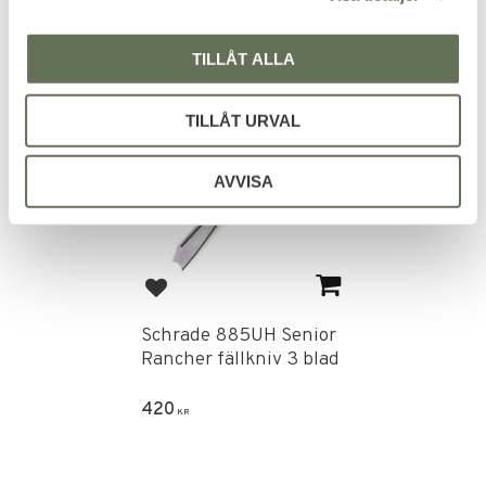
570
KR
TILLÅT ALLA
TILLÅT URVAL
AVVISA
Lägg till i favoriter
Schrade 885UH Senior
Rancher fällkniv 3 blad
420
KR