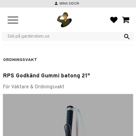
person
MINA SIDOR
Meny
FAVORIT
KUND
ORDNINGSVAKT
RPS Godkänd Gummi batong 21"
För Väktare & Ordningsvakt