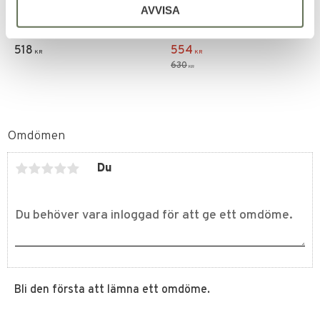
Hölster
Batong Vrist Hölster
AVVISA
Expanderbar Carbon Steel
Taktisk utrustning för
batong med nylonhölster.
expanderbar batong.
518
554
KR
KR
630
KR
Omdömen
Du
Bli den första att lämna ett omdöme.