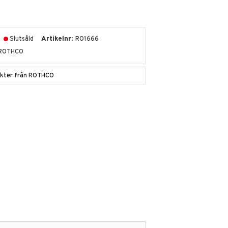
Slutsåld
Artikelnr
RO1666
ROTHCO
dukter från ROTHCO