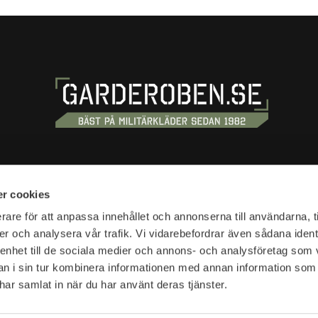
OSS
HANDLA
r cookies
tan 20
Köpvillkor
rare för att anpassa innehållet och annonserna till användarna, t
tockholm
er och analysera vår trafik. Vi vidarebefordrar även sådana ident
Kundtjänst
 enhet till de sociala medier och annons- och analysföretag som 
Frakt & leverans
r:
 i sin tur kombinera informationen med annan information som
Reklamation & retur
10-18
e har samlat in när du har använt deras tjänster.
Returfraktsedel
Presentkort