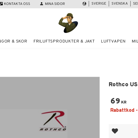
SVERIGE
SVENSKA
SE
act_mail
KONTAKTA OSS
person
MINA SIDOR
NGOR & SKOR
FRILUFTSPRODUKTER & JAKT
LUFTVAPEN
MI
Rothco US
69
KR
Lägg till i fa