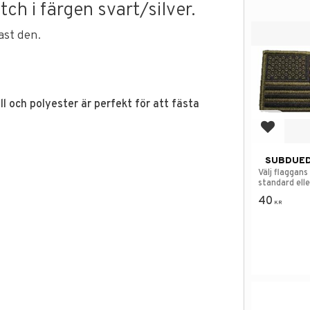
h i färgen svart/silver.
ast den.
 och polyester är perfekt för att fästa
Lägg till
SUBDUED
Välj flaggans
standard ell
40
KR