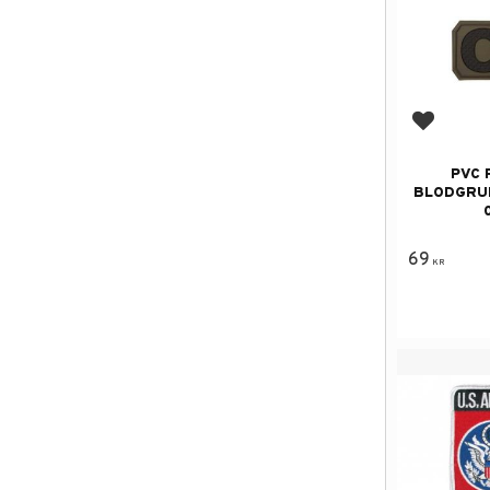
Lägg till
PVC 
BLODGRU
69
KR