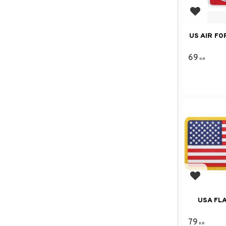
Lägg till
US AIR F
69
KR
Lägg till
USA FL
79
KR