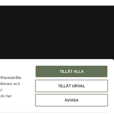
INFORMATION
TILLÅT ALLA
Om oss
illhandahålla
ifierare och
Faq
TILLÅT URVAL
vi
Blogg
 du har
Mina sidor
AVVISA
Policy och cookies
Uniformsrabatt