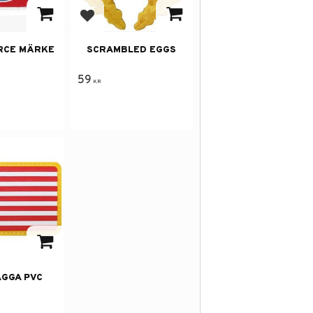
 i favoriter
Lägg till i favoriter
ORCE MÄRKE
SCRAMBLED EGGS
59
KR
 i favoriter
AGGA PVC