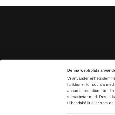
KONTAKTA OSS
BESÖK 
Denna webbplats använde
Tel. +46 (0)8-31 44 40
Tegnérga
Vi använder enhetsidentifie
E-mail. info@garderoben.se
113 59 S
funktioner för sociala medi
annan information från din
Telefontider:
Öppettide
samarbetar med. Dessa kan
Mån - Fre: 10.00 - 18.00
Mån-Fre: 
tillhandahållit eller som d
Lördagar: 11.00 - 16.00
Lör: 11-16