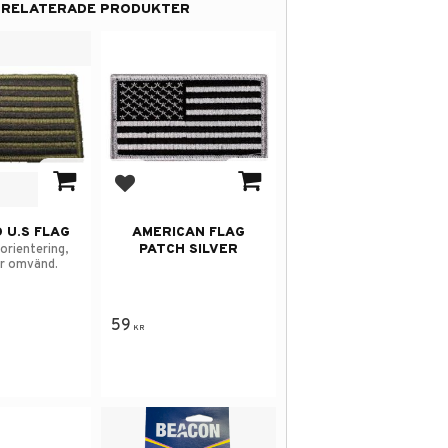
RELATERADE PRODUKTER
 i favoriter
Lägg till i favoriter
 U.S FLAG
AMERICAN FLAG
PATCH SILVER
 orientering,
er omvänd.
59
KR