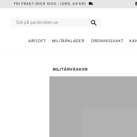
FRI FRAKT ÖVER 1000:- (ORD. 69 KR)
local_shipping
cont
AIRSOFT
MILITÄRKLÄDER
ORDNINGSVAKT
KÄ
MILITÄRVÄSKOR