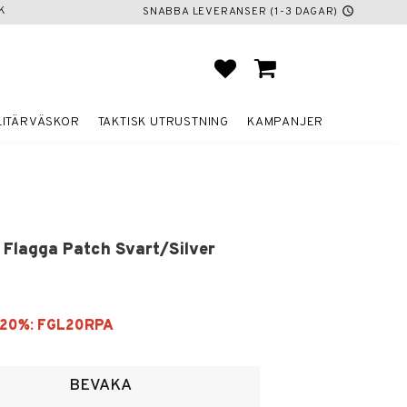
K
SNABBA LEVERANSER (1-3 DAGAR)
schedule
FAVORITER
KUNDVAGN
LITÄRVÄSKOR
TAKTISK UTRUSTNING
KAMPANJER
 Flagga Patch Svart/Silver
voriter
BEVAKA