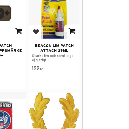
 i favoriter
Lägg till i favoriter
PATCH
BEACON LIM PATCH
PPSMÄRKE
ATTACH 29ML
0+
Starkt lim och samtidigt
ej giftigt.
199
KR