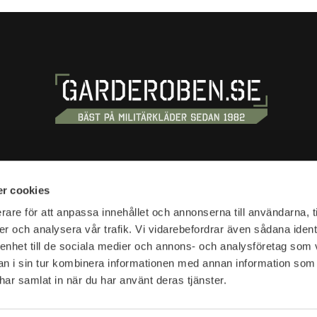
OSS
HANDLA
r cookies
tan 20
Köpvillkor
rare för att anpassa innehållet och annonserna till användarna, t
tockholm
er och analysera vår trafik. Vi vidarebefordrar även sådana ident
Kundtjänst
 enhet till de sociala medier och annons- och analysföretag som 
Frakt & leverans
r:
 i sin tur kombinera informationen med annan information som
Reklamation & retur
10-18
e har samlat in när du har använt deras tjänster.
Returfraktsedel
Presentkort