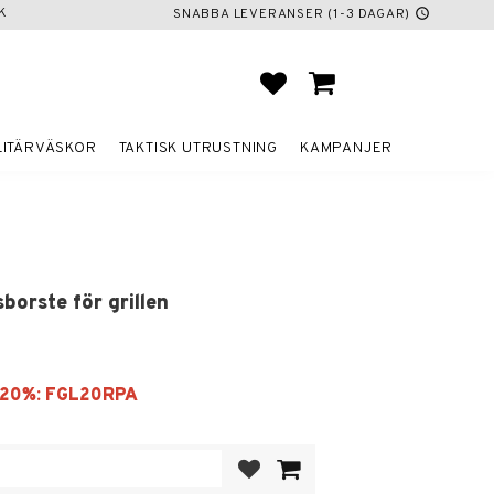
K
SNABBA LEVERANSER (1-3 DAGAR)
schedule
FAVORITER
KUNDVAGN
LITÄRVÄSKOR
TAKTISK UTRUSTNING
KAMPANJER
borste för grillen
Lägg till i favoriter