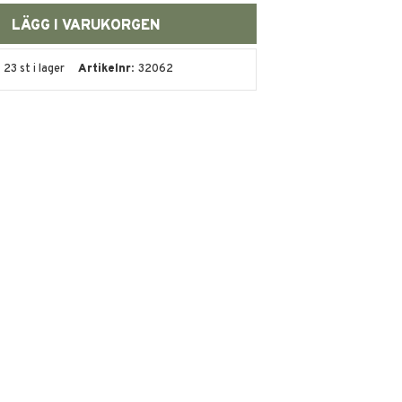
23 st i lager
Artikelnr
32062