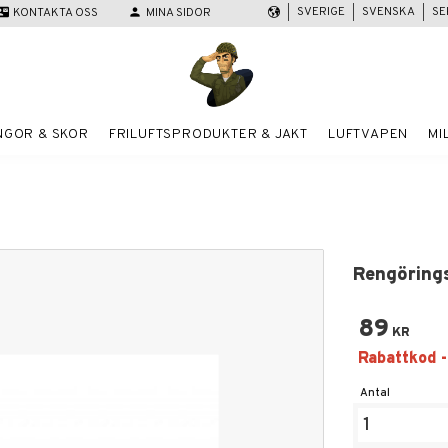
SVERIGE
SVENSKA
SE
act_mail
KONTAKTA OSS
person
MINA SIDOR
NGOR & SKOR
FRILUFTSPRODUKTER & JAKT
LUFTVAPEN
MI
Rengörings
89
KR
Antal