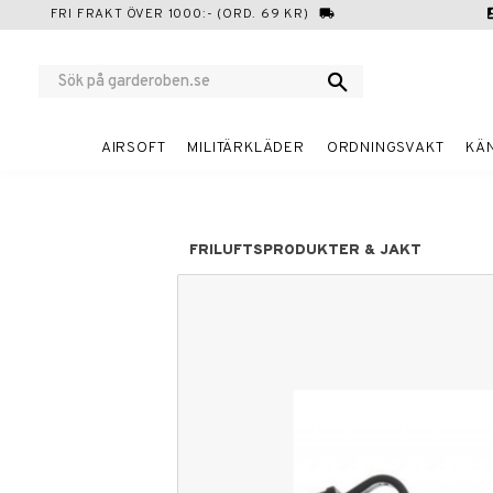
FRI FRAKT ÖVER 1000:- (ORD. 69 KR)
local_shipping
cont
AIRSOFT
MILITÄRKLÄDER
ORDNINGSVAKT
KÄ
FRILUFTSPRODUKTER & JAKT