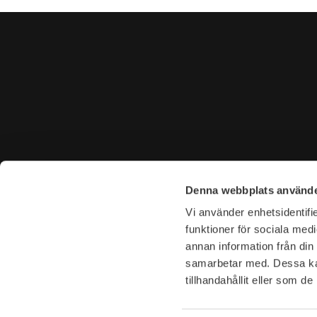
KONTAKTA OSS
BESÖK 
Denna webbplats använde
Tel. +46 (0)8-31 44 40
Tegnérga
Vi använder enhetsidentifie
E-mail. info@garderoben.se
113 59 S
funktioner för sociala medi
annan information från din
Telefontider:
Öppettide
samarbetar med. Dessa kan
Mån - Fre: 10.00 - 18.00
Mån-Fre: 
tillhandahållit eller som d
Lördagar: 11.00 - 16.00
Lör: 11-16