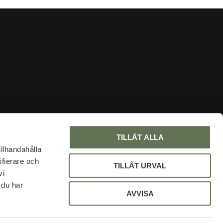
INFORMATION
TILLÅT ALLA
Om oss
illhandahålla
ifierare och
Faq
TILLÅT URVAL
vi
Blogg
 du har
Mina sidor
AVVISA
Policy och cookies
Uniformsrabatt