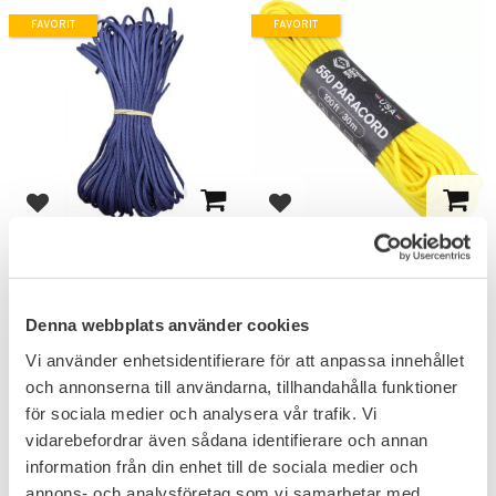
FAVORIT
FAVORIT
Lägg till i favoriter
Lägg till i favoriter
Paracord 550 30m Blå
Paracord 550 30m
Guldgul
Amerikans Paracord med 250
kg hållbarhet.
Amerikans Paracord med 250
kg hållbarhet.
Denna webbplats använder cookies
149
149
KR
KR
Vi använder enhetsidentifierare för att anpassa innehållet
och annonserna till användarna, tillhandahålla funktioner
för sociala medier och analysera vår trafik. Vi
vidarebefordrar även sådana identifierare och annan
information från din enhet till de sociala medier och
FAVORIT
annons- och analysföretag som vi samarbetar med.