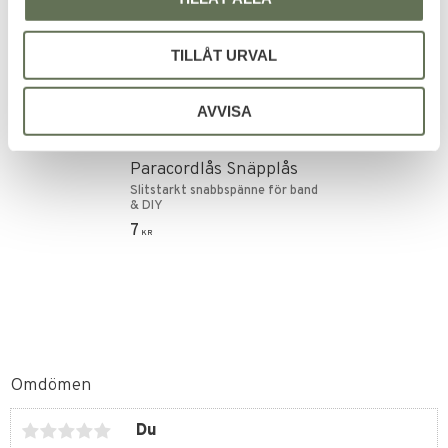
TILLÅT URVAL
AVVISA
Lägg till i favoriter
Paracordlås Snäpplås
Slitstarkt snabbspänne för band
& DIY
7
KR
Omdömen
Du