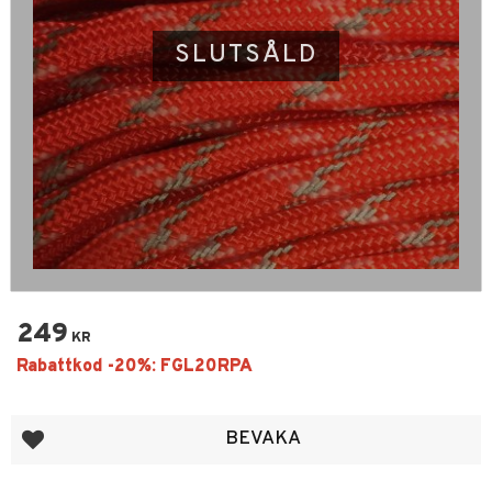
SLUTSÅLD
249
KR
Lägg till i favoriter
BEVAKA