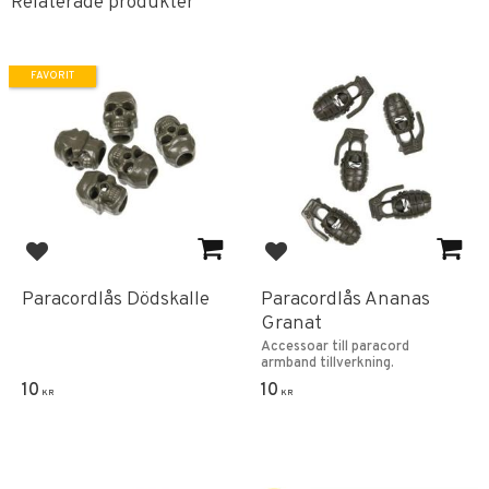
Relaterade produkter
FAVORIT
Lägg till i favoriter
Lägg till i favoriter
Paracordlås Dödskalle
Paracordlås Ananas
Granat
Accessoar till paracord
armband tillverkning.
10
10
KR
KR