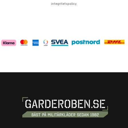
integritetspolicy
.