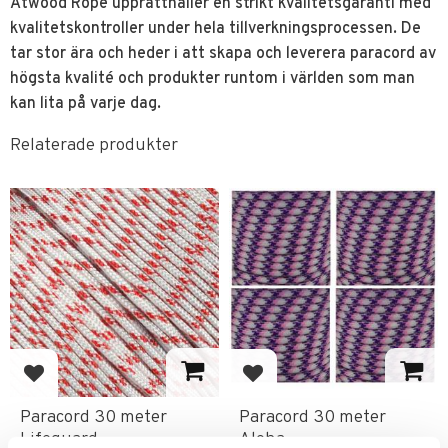
Atwood Rope upprätthåller en strikt kvalitetsgaranti med
kvalitetskontroller under hela tillverkningsprocessen. De
tar stor ära och heder i att skapa och leverera paracord av
högsta kvalité och produkter runtom i världen som man
kan lita på varje dag.
Relaterade produkter
Lägg till i favoriter
Lägg till i favoriter
Paracord 30 meter
Paracord 30 meter
Lifeguard
Aloha