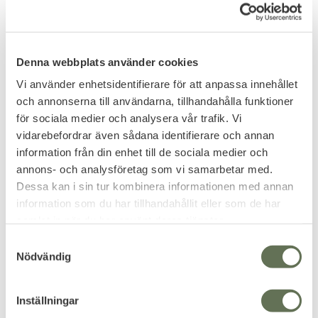
149
149
KR
KR
Denna webbplats använder cookies
Vi använder enhetsidentifierare för att anpassa innehållet
och annonserna till användarna, tillhandahålla funktioner
för sociala medier och analysera vår trafik. Vi
vidarebefordrar även sådana identifierare och annan
information från din enhet till de sociala medier och
annons- och analysföretag som vi samarbetar med.
Dessa kan i sin tur kombinera informationen med annan
information som du har tillhandahållit eller som de har
samlat in när du har använt deras tjänster.
Lägg till i favoriter
Lägg till i favoriter
S
Paracord 30 meter
Paracord 30 meter
Nödvändig
a
Grön/Reflex
Orange Blaze Camo
m
t
Inställningar
249
149
KR
KR
y