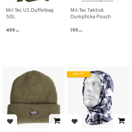
Lägg till i favoriter
Lägg till i favoriter
Mil-Tec US Duffelbag
Mil-Tec Taktisk
50L
Dumpficka Pouch
499
199
KR
KR
FAVORIT
Lägg till i favoriter
Lägg till i favoriter