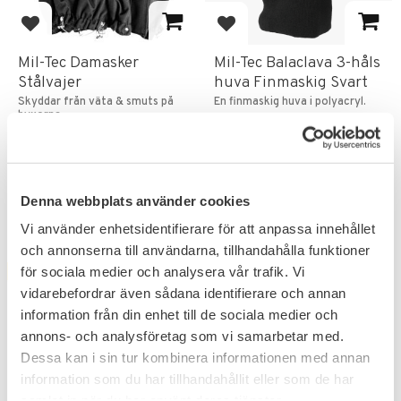
Lägg till i favoriter
Lägg till i favoriter
Mil-Tec Damasker
Mil-Tec Balaclava 3-håls
Stålvajer
huva Finmaskig Svart
Skyddar från väta & smuts på
En finmaskig huva i polyacryl.
byxorna.
399
KR
119
KR
Denna webbplats använder cookies
Vi använder enhetsidentifierare för att anpassa innehållet
och annonserna till användarna, tillhandahålla funktioner
för sociala medier och analysera vår trafik. Vi
FAVORIT
vidarebefordrar även sådana identifierare och annan
information från din enhet till de sociala medier och
annons- och analysföretag som vi samarbetar med.
Dessa kan i sin tur kombinera informationen med annan
information som du har tillhandahållit eller som de har
samlat in när du har använt deras tjänster.