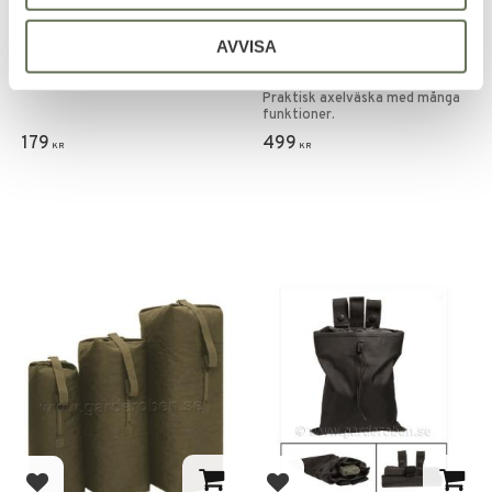
Lägg till i favoriter
Lägg till i favoriter
AVVISA
Mil-Tec Regnskydd
Mil-Tec Taktisk Sling
80/130L Ryggsäck
bag Multifunktion
Praktisk axelväska med många
funktioner.
179
499
KR
KR