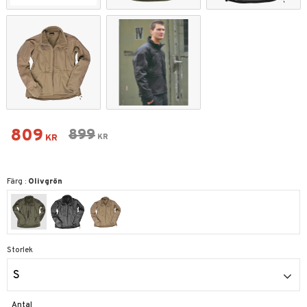
Nedsatt pris:
809
Ordinarie pris:
899
KR
KR
Färg :
Olivgrön
Storlek
S
Antal