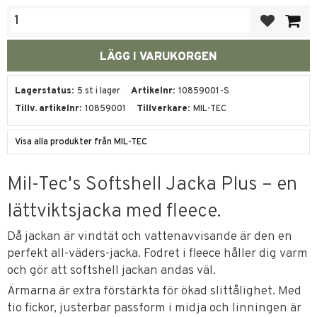
Lägg till i fa
Lagerstatus
5 st i lager
Artikelnr
10859001-S
Tillv. artikelnr
10859001
Tillverkare
MIL-TEC
Visa alla produkter från MIL-TEC
Mil-Tec's Softshell Jacka Plus – en
lättviktsjacka med fleece.
Då jackan är vindtät och vattenavvisande är den en
perfekt all-väders-jacka. Fodret i fleece håller dig varm
och gör att softshell jackan andas väl.
Ärmarna är extra förstärkta för ökad slittålighet. Med
tio fickor, justerbar passform i midja och linningen är