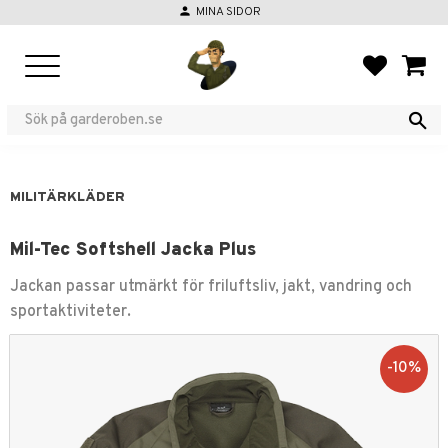
person
MINA SIDOR
Meny
FAVORIT
KUND
MILITÄRKLÄDER
Mil-Tec Softshell Jacka Plus
Jackan passar utmärkt för friluftsliv, jakt, vandring och
sportaktiviteter.
10
%