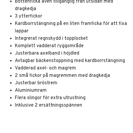
Bottenficka även tillgänglig från utsidan med
dragkedja
3 ytterfickor
Kardborrstängning på en liten framficka för att fixa
lappar
Integrerat regnskydd i topplocket
Komplett vadderat ryggområde
Justerbara axelband i höjdled
Avtagbar bäckenstoppning med kardborrstängning
Vadderad axel- och magrem
2 små fickor på magremmen med dragkedja
Justerbar bröstrem
Aluminiumram
Flera slingor för extra utrustning
Inklusive 2 ersättningsspännen