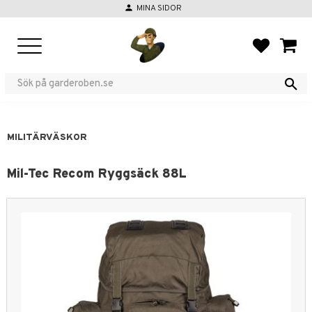
person
MINA SIDOR
Meny
FAVORIT
KUND
MILITÄRVÄSKOR
Mil-Tec Recom Ryggsäck 88L