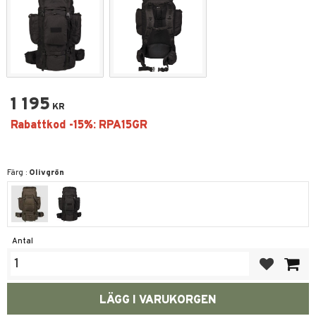
1 195
KR
Färg :
Olivgrön
Antal
Lägg till i fa