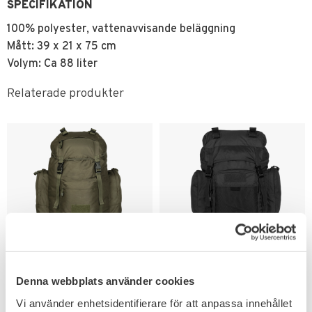
SPECIFIKATION
100% polyester, vattenavvisande beläggning
Mått: 39 x 21 x 75 cm
Volym: Ca 88 liter
Relaterade produkter
Lägg till i favoriter
Lägg till i favoriter
Mil-Tec Commando 75L
Mil-Tec Commando 55L
Denna webbplats använder cookies
Ryggsäck
Ryggsäck
Vi använder enhetsidentifierare för att anpassa innehållet