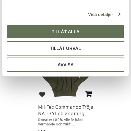
a
perfekt för prepping.
699
KR
l
Visa detaljer
89
KR
TILLÅT ALLA
TILLÅT URVAL
FAVORIT
AVVISA
Lägg till i favoriter
Mil-Tec Commando Tröja
NATO Ylleblandning
Sweater i 80% ylle är både
värmande och fukt
transporterande.