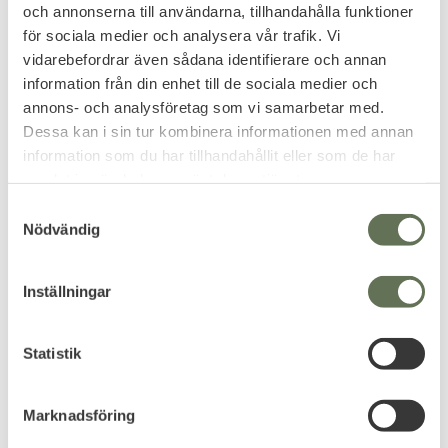
Robust ryggsäck för flera dagar
Många funktioner & mycket
och annonserna till användarna, tillhandahålla funktioner
i fält.
bekväm att bära.
för sociala medier och analysera vår trafik. Vi
999
899
KR
KR
vidarebefordrar även sådana identifierare och annan
information från din enhet till de sociala medier och
annons- och analysföretag som vi samarbetar med.
Dessa kan i sin tur kombinera informationen med annan
information som du har tillhandahållit eller som de har
samlat in när du har använt deras tjänster.
FAVORIT
S
Nödvändig
a
m
t
Inställningar
y
c
k
Statistik
Lägg till i favoriter
Lägg till i favoriter
e
Mil-Tec Commando 80L
Vajersåg Commando
s
Ryggsäck Duffelbag
Pocket Wire Saw
Marknadsföring
v
Ett praktiskt & flexibelt verktyg