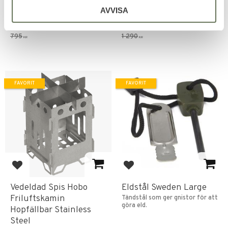
Den absolut bästa camping
Ett slitstarkt vattentätt tält
AVVISA
lampan!
för en person.
699
1 226
KR
KR
795
1 290
KR
KR
FAVORIT
FAVORIT
Lägg till i favoriter
Lägg till i favoriter
Vedeldad Spis Hobo
Eldstål Sweden Large
Friluftskamin
Tändstål som ger gnistor för att
göra eld.
Hopfällbar Stainless
Steel