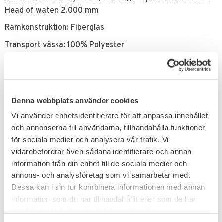
Head of water: 2.000 mm
Ramkonstruktion: Fiberglas
Transport väska: 100% Polyester
Relaterade produkter
Denna webbplats använder cookies
Vi använder enhetsidentifierare för att anpassa innehållet
och annonserna till användarna, tillhandahålla funktioner
för sociala medier och analysera vår trafik. Vi
vidarebefordrar även sådana identifierare och annan
information från din enhet till de sociala medier och
annons- och analysföretag som vi samarbetar med.
Lägg till i favoriter
Lägg till i favoriter
Dessa kan i sin tur kombinera informationen med annan
information som du har tillhandahållit eller som de har
Brandit ISO Madrass
Brandit Sittmatta
MOLLE Hopfällbar
Vikbar Camping Hiking
samlat in när du har använt deras tjänster.
Madrassen håller kyla & fukt