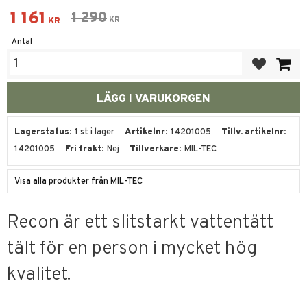
Nedsatt pris:
1 161
Ordinarie pris:
1 290
KR
KR
Antal
Lägg till i fa
Lagerstatus
1 st i lager
Artikelnr
14201005
Tillv. artikelnr
14201005
Fri frakt
Nej
Tillverkare
MIL-TEC
Visa alla produkter från MIL-TEC
Recon är ett slitstarkt vattentätt
tält för en person i mycket hög
kvalitet.