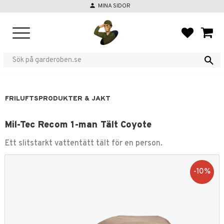
person
MINA SIDOR
Meny
FAVORIT
KUND
FRILUFTSPRODUKTER & JAKT
Mil-Tec Recom 1-man Tält Coyote
Ett slitstarkt vattentätt tält för en person.
10
%