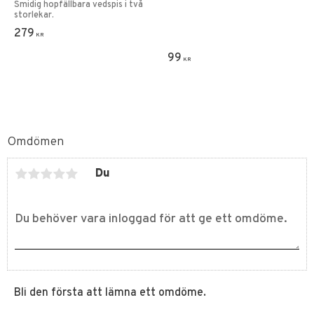
Smidig hopfällbara vedspis i två
storlekar.
279
KR
99
KR
Omdömen
Du
Bli den första att lämna ett omdöme.