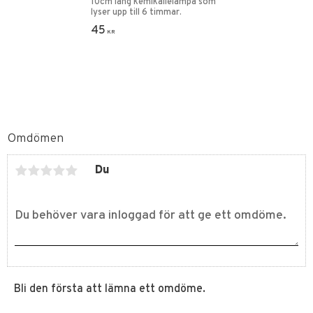
10cm lång kemikalielampa som
lyser upp till 6 timmar.
45
KR
Omdömen
Du
Bli den första att lämna ett omdöme.