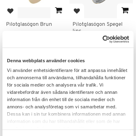
Lägg till i favoriter
Lägg till i favoriter
Pilotglasögon Brun
Pilotglasögon Spegel
lins
Klassiska solglasögon med
spegel lins & bågar i mässing.
149
149
KR
KR
Denna webbplats använder cookies
Vi använder enhetsidentifierare för att anpassa innehållet
och annonserna till användarna, tillhandahålla funktioner
för sociala medier och analysera vår trafik. Vi
vidarebefordrar även sådana identifierare och annan
information från din enhet till de sociala medier och
annons- och analysföretag som vi samarbetar med.
Dessa kan i sin tur kombinera informationen med annan
information som du har tillhandahållit eller som de har
samlat in när du har använt deras tjänster.
Lägg till i favoriter
Lägg till i favoriter