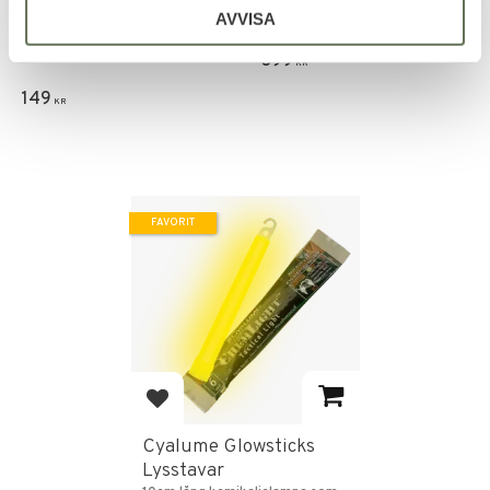
Populär skjorta i 65% polyester
AVVISA
& 35% bomull.
399
KR
149
KR
FAVORIT
Lägg till i favoriter
Cyalume Glowsticks
Lysstavar