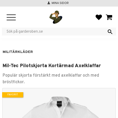
person
MINA SIDOR
Meny
FAVORIT
KUND
MILITÄRKLÄDER
Mil-Tec Pilotskjorta Kortärmad Axelklaffar
Populär skjorta förstärkt med axelklaffar och med
bröstfickor.
FAVORIT