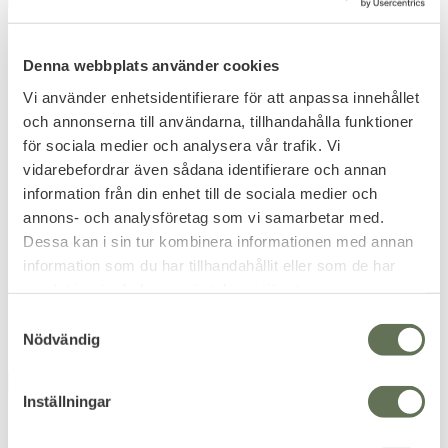
Denna webbplats använder cookies
Vi använder enhetsidentifierare för att anpassa innehållet
och annonserna till användarna, tillhandahålla funktioner
för sociala medier och analysera vår trafik. Vi
Lägg till i favoriter
Lägg till i favoriter
vidarebefordrar även sådana identifierare och annan
information från din enhet till de sociala medier och
Pannlampa 4-färgers
Klarus HL1 Pannlampa
annons- och analysföretag som vi samarbetar med.
LED
1200 Lumen Dual-LED
Dessa kan i sin tur kombinera informationen med annan
65 lumen & 18 timmar belysning.
information som du har tillhandahållit eller som de har
199
749
KR
KR
samlat in när du har använt deras tjänster.
S
Nödvändig
a
m
FAVORIT
FAVORIT
t
Inställningar
y
c