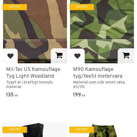
FAVORIT
FAVORIT
Lägg till i favoriter
Lägg till i favoriter
Mil-Tec US Kamouflage
M90 Kamouflage
Tyg Light Woodland
tyg/textil metervara
Tyget är i kraftigt bomulls
Material som står emot väta,
material.
65/35.
135
199
KR
KR
FAVORIT
FAVORIT