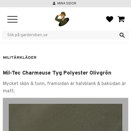
person
MINA SIDOR
Meny
FAVORIT
KUND
MILITÄRKLÄDER
Mil-Tec Charmeuse Tyg Polyester Olivgrön
Mycket skön & tunn, framsidan är halvblank & baksidan är
matt.