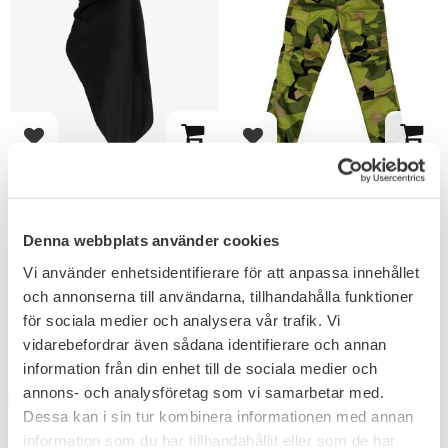
Lägg till i favoriter
Lägg till i favoriter
Mil-Tec Ansiktsscarf
BDU Byxa M90 Camo
Triangel form
Förstärkt bakparti och
förstärkta knän.
Denna webbplats använder cookies
99
399
KR
KR
Vi använder enhetsidentifierare för att anpassa innehållet
och annonserna till användarna, tillhandahålla funktioner
för sociala medier och analysera vår trafik. Vi
vidarebefordrar även sådana identifierare och annan
information från din enhet till de sociala medier och
annons- och analysföretag som vi samarbetar med.
FAVORIT
Dessa kan i sin tur kombinera informationen med annan
information som du har tillhandahållit eller som de har