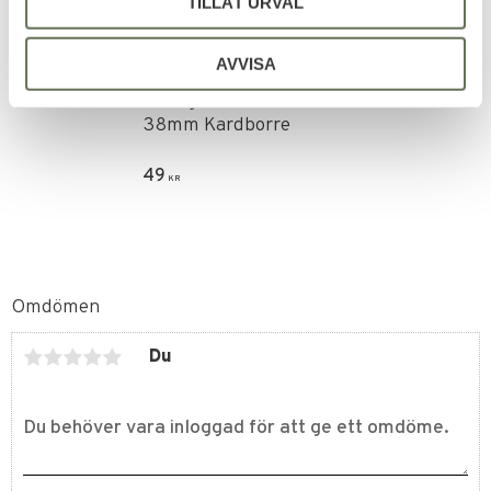
TILLÅT URVAL
Lägg till i favoriter
AVVISA
Sverige Patch Liten
38mm Kardborre
49
KR
Omdömen
Du