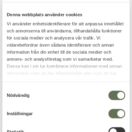
2 999
1 800
KR
KR
1 895
Denna webbplats använder cookies
KR
Vi använder enhetsidentifierare för att anpassa innehållet
och annonserna till användarna, tillhandahålla funktioner
för sociala medier och analysera vår trafik. Vi
FAVORIT
vidarebefordrar även sådana identifierare och annan
information från din enhet till de sociala medier och
annons- och analysföretag som vi samarbetar med.
Dessa kan i sin tur kombinera informationen med annan
information som du har tillhandahållit eller som de har
samlat in när du har använt deras tjänster.
S
Lägg till i favoriter
Lägg till i favoriter
Nödvändig
a
Mil-Tec Balaclava 1-håls
Mil-Tec Yllefilt
m
huva Svart
Begagnad 180x140 Grå
t
Tillverkad i akryl material.
Tjock filt perfekt för flytten
Inställningar
y
eller camping läger.
c
119
229
KR
KR
k
Statistik