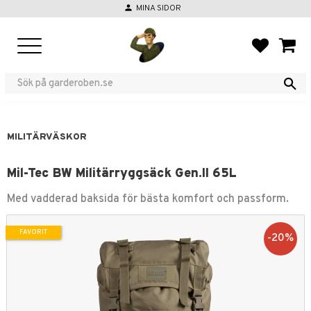
person
MINA SIDOR
Meny
FAVORIT
KUND
MILITÄRVÄSKOR
Mil-Tec BW Militärryggsäck Gen.II 65L
Med vadderad baksida för bästa komfort och passform.
FAVORIT
20
%