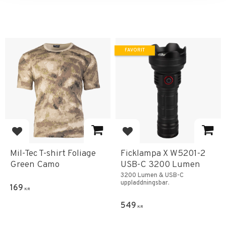
FAVORIT
Lägg till i favoriter
Lägg till i favoriter
Mil-Tec T-shirt Foliage
Ficklampa X W5201-2
Green Camo
USB-C 3200 Lumen
3200 Lumen & USB-C
uppladdningsbar.
169
KR
549
KR