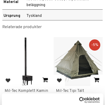
Material
beläggning
Ursprung
Tyskland
Relaterade produkter
5
%
Lägg till i favoriter
Lägg till i favoriter
Mil-Tec Komplett Kamin
Mil-Tec Tipi Tält
för tält
Pyramid Olivgrön
Prisvänlig spis, värmer upp
Tält perfekt för 4 personer.
tältet effektivt.