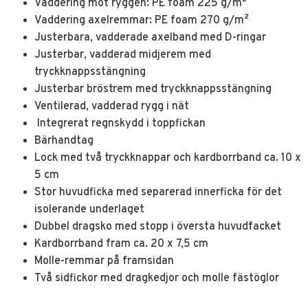
Vaddering mot ryggen: PE foam 225 g/m²
Vaddering axelremmar: PE foam 270 g/m²
Justerbara, vadderade axelband med D-ringar
Justerbar, vadderad midjerem med
tryckknappsstängning
Justerbar bröstrem med tryckknappsstängning
Ventilerad, vadderad rygg i nät
Integrerat regnskydd i toppfickan
Bärhandtag
Lock med två tryckknappar och kardborrband ca. 10 x
5 cm
Stor huvudficka med separerad innerficka för det
isolerande underlaget
Dubbel dragsko med stopp i översta huvudfacket
Kardborrband fram ca. 20 x 7,5 cm
Molle-remmar på framsidan
Två sidfickor med dragkedjor och molle fästöglor