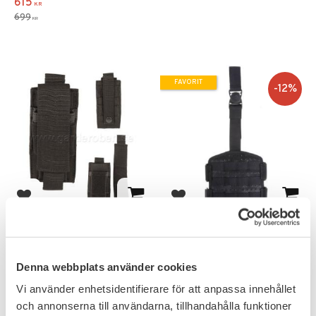
615
KR
699
KR
FAVORIT
12
%
Lägg till i favoriter
Lägg till i favoriter
Pistolmagasin Singel
Snigel Liten Benplatta
Pouch MOLLE
Svart
Justerbar Ficka
Fungerar på både byxbälte &
Denna webbplats använder cookies
utrustningsbälte.
Vi använder enhetsidentifierare för att anpassa innehållet
79
KR
och annonserna till användarna, tillhandahålla funktioner
580