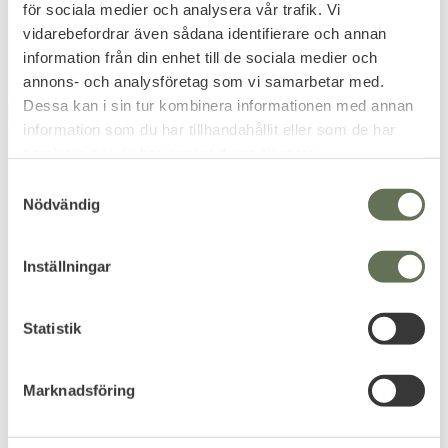
KR
för sociala medier och analysera vår trafik. Vi
659
KR
vidarebefordrar även sådana identifierare och annan
information från din enhet till de sociala medier och
annons- och analysföretag som vi samarbetar med.
Dessa kan i sin tur kombinera informationen med annan
FAVORIT
FAVORIT
information som du har tillhandahållit eller som de har
samlat in när du har använt deras tjänster.
S
Nödvändig
a
m
t
Inställningar
y
Lägg till i favoriter
Lägg till i favoriter
c
Nödfilt Silver Survival
Leatherman Raptor
k
Statistik
Rescue Poncho
Rescue
e
Ett måste att ha i bilen,
Multiverktyg Response
packning eller som prepping.
Emergency sax plus 5 verktyg.
s
Marknadsföring
1 699
v
KR
a
79
KR
l