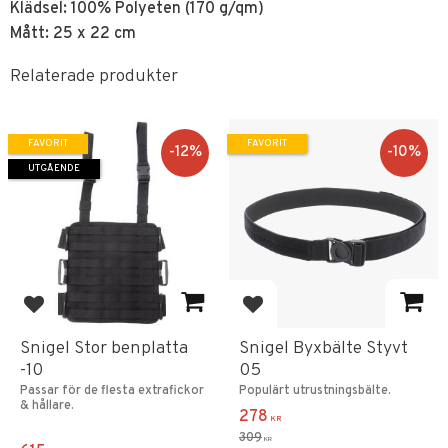
Klädsel: 100% Polyeten (170 g/qm)
Mått: 25 x 22 cm
Relaterade produkter
FAVORIT
FAVORIT
12
%
10
%
UTGÅENDE
Lägg till i favoriter
Lägg till i favoriter
Snigel Stor benplatta
Snigel Byxbälte Styvt
-10
05
Passar för de flesta extrafickor
Populärt utrustningsbälte.
& hållare.
278
KR
309
KR