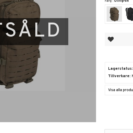
Färg :
Olivgrön
TSÅLD
Lägg till i fa
Lagerstatus
Tillverkare
Visa alla prod