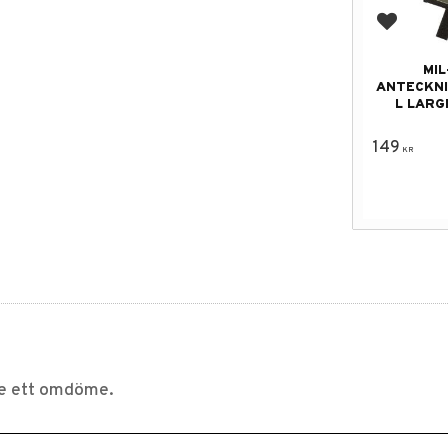
Lägg till
MIL
ANTECKN
L LARG
149
KR