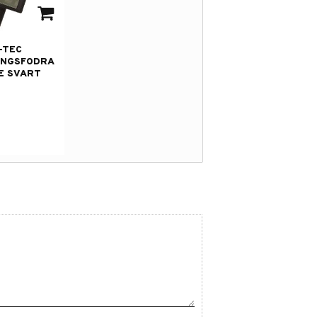
 i favoriter
-TEC
INGSFODRA
E SVART