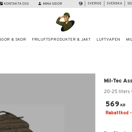
SVERIGE
SVENSKA
SE
act_mail
KONTAKTA OSS
person
MINA SIDOR
NGOR & SKOR
FRILUFTSPRODUKTER & JAKT
LUFTVAPEN
MI
Mil-Tec As
20-25 liters
569
KR