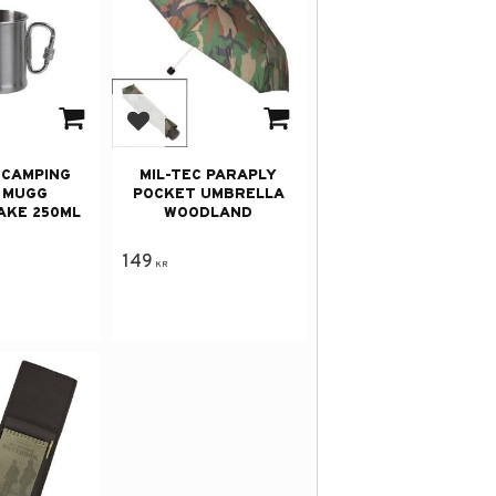
 i favoriter
Lägg till i favoriter
 CAMPING
MIL-TEC PARAPLY
 MUGG
POCKET UMBRELLA
AKE 250ML
WOODLAND
149
KR