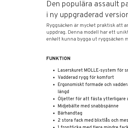
Den populära assault pa
i ny uppgraderad versio
Ryggsäcken är mycket praktisk att an
uppdrag. Denna modell har ett unik
enkelt kunna bygga ut ryggsäcken me
FUNKTION
Laserskuret MOLLE-system för sn
Vadderad rygg för komfort
Ergonomiskt formade och vadder
längd
Öljetter för att fästa ytterligare
Midjebälte med snabbspänne
Bärhandtag
2 stora fack med blixtlås och mes
1 frontficka med flera mindre fac