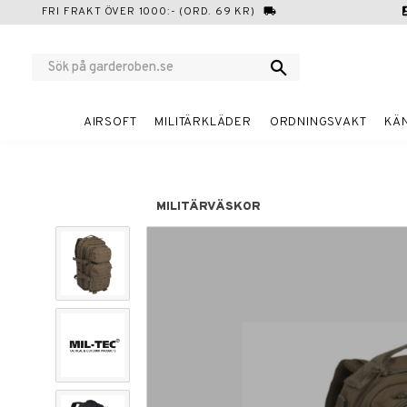
FRI FRAKT ÖVER 1000:- (ORD. 69 KR)
local_shipping
cont
AIRSOFT
MILITÄRKLÄDER
ORDNINGSVAKT
KÄ
MILITÄRVÄSKOR