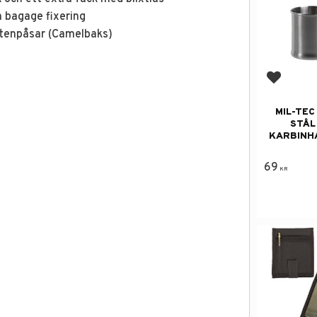
 bagage fixering
ttenpåsar (Camelbaks)
Lägg till
MIL-TEC
STÅL
KARBINH
69
KR