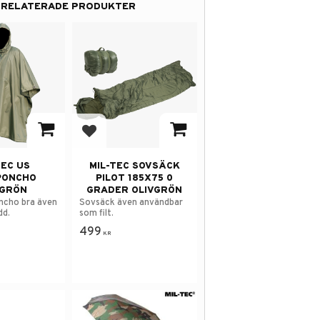
RELATERADE PRODUKTER
 i favoriter
Lägg till i favoriter
TEC US
MIL-TEC SOVSÄCK
PONCHO
PILOT 185X75 0
VGRÖN
GRADER OLIVGRÖN
ncho bra även
Sovsäck även användbar
dd.
som filt.
499
KR