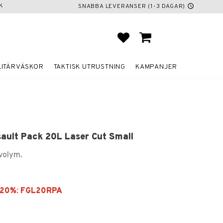
K
SNABBA LEVERANSER (1-3 DAGAR)
schedule
FAVORITER
KUNDVAGN
LITÄRVÄSKOR
TAKTISK UTRUSTNING
KAMPANJER
sault Pack 20L Laser Cut Small
 volym.