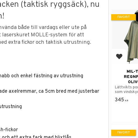
cken (taktisk ryggsäck), nu
n!
FAVORIT
vända både till vardags eller ute på
t laserskuret MOLLE-system för att
d extra fickor och taktisk utrustning.
Lägg till
MIL-
abb och enkel fästning av utrustning
REGN
OLI
Lättvikts po
ade axelremmar, ca 5cm bred med justerbar
som vindsky
345
KR
 utrustning
h-fickor
FAVORIT
k och ett extra fack med blixtlås