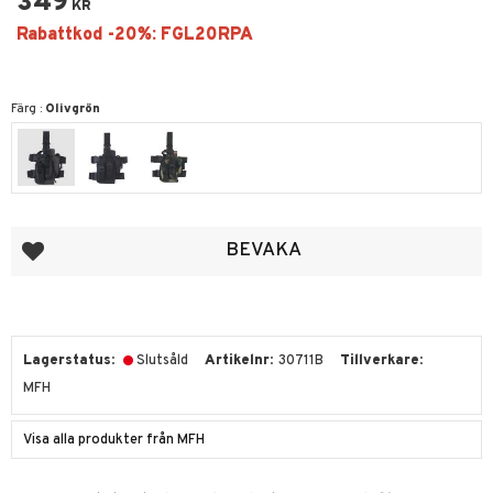
349
KR
Färg :
Olivgrön
Lägg till i favoriter
BEVAKA
Lagerstatus
Slutsåld
Artikelnr
30711B
Tillverkare
MFH
Visa alla produkter från MFH