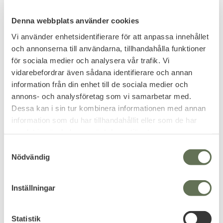
Denna webbplats använder cookies
Vi använder enhetsidentifierare för att anpassa innehållet
och annonserna till användarna, tillhandahålla funktioner
Lägg till i favoriter
Lägg till i favoriter
för sociala medier och analysera vår trafik. Vi
Condor Tornado
Max Fuchs Benhölster
vidarebefordrar även sådana identifierare och annan
Taktiskt Benhölster
Justerbar Höger Coyote
information från din enhet till de sociala medier och
Höger
annons- och analysföretag som vi samarbetar med.
Dessa kan i sin tur kombinera informationen med annan
399
information som du har tillhandahållit eller som de har
KR
samlat in när du har använt deras tjänster.
349
KR
S
Nödvändig
a
m
t
Inställningar
y
c
k
Statistik