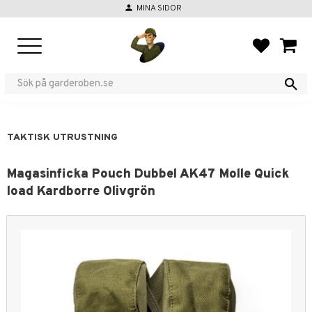
person
MINA SIDOR
Meny
FAVORIT
KUND
TAKTISK UTRUSTNING
Magasinficka Pouch Dubbel AK47 Molle Quick
load Kardborre Olivgrön