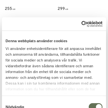
255
299
KR
KR
Denna webbplats använder cookies
Vi använder enhetsidentifierare för att anpassa innehållet
och annonserna till användarna, tillhandahålla funktioner
för sociala medier och analysera vår trafik. Vi
vidarebefordrar även sådana identifierare och annan
information från din enhet till de sociala medier och
annons- och analysföretag som vi samarbetar med.
Dessa kan i sin tur kombinera informationen med annan
Lägg till i favoriter
Lägg till i favoriter
information som du har tillhandahållit eller som de har
Condor Single Pistol
Condor Double Pistol
samlat in när du har använt deras tjänster.
Mag Pouch
Mag Pouch
S
Nödvändig
a