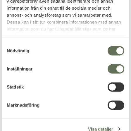
vidarebefordrar även sådana identifierare och annan
information från din enhet till de sociala medier och
Omdömen
annons- och analysföretag som vi samarbetar med.
Dessa kan i sin tur kombinera informationen med annan
Du
information som du har tillhandahållit eller som de har
samlat in när du har använt deras tjänster.
S
Nödvändig
a
m
t
Inställningar
y
Bli den första att lämna ett omdöme.
c
k
Statistik
e
s
Marknadsföring
v
PRENUMERERA & TA DEL AV VÅRA
a
ERBJUDANDEN!
l
Visa detaljer