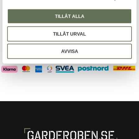
TILLÅT ALLA
Dina personuppgifter behandlas i enlighet med vår
integritetspolicy
.
TILLÅT URVAL
AVVISA