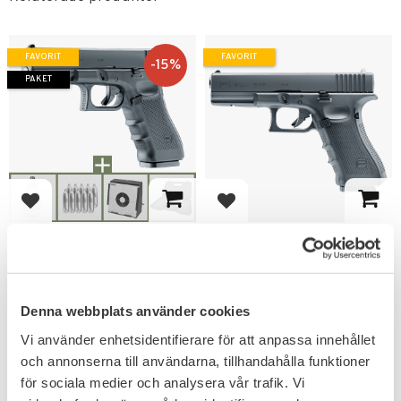
FAVORIT
FAVORIT
15
%
PAKET
Lägg till i favoriter
Lägg till i favoriter
Umarex Glock 17 GEN4
Glock 17 GEN4 CO2
CO2 4,5mm Luftpistol
4,5mm BB Luftpistol
Paket
Gen 4 med kolsyredrift,
blowback & metallslide.
I paketet ingår varor till ett
Denna webbplats använder cookies
värde av 657kr.
3 895
3 595
Vi använder enhetsidentifierare för att anpassa innehållet
KR
KR
4 595
KR
och annonserna till användarna, tillhandahålla funktioner
för sociala medier och analysera vår trafik. Vi