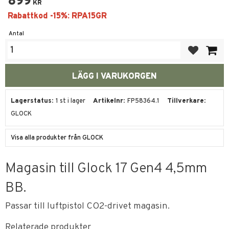
899
KR
Antal
Lägg till i fa
Lagerstatus
1 st i lager
Artikelnr
FP58364.1
Tillverkare
GLOCK
Visa alla produkter från GLOCK
Magasin till Glock 17 Gen4 4,5mm
BB.
Passar till luftpistol CO2-drivet magasin.
Relaterade produkter