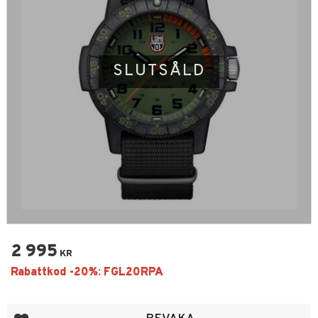
SLUTSÅLD
2 995
KR
Lägg till i favoriter