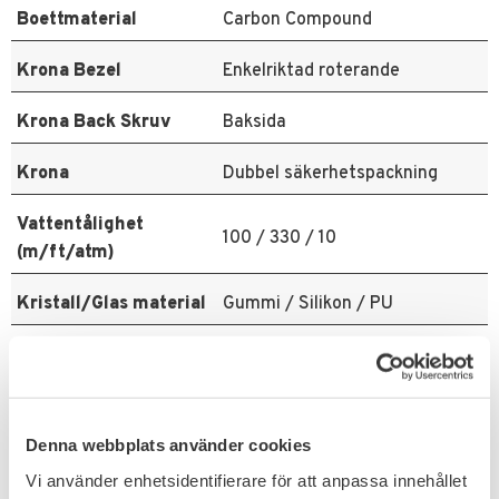
Boettmaterial
Carbon Compound
Krona Bezel
Enkelriktad roterande
Krona Back Skruv
Baksida
Krona
Dubbel säkerhetspackning
Vattentålighet
100 / 330 / 10
(m/ft/atm)
Kristall/Glas material
Gummi / Silikon / PU
Rem/armband
200 m/s (4,5mm), 127 m/s
material
(6,35 mm)
Boetthöjd
12,00 mm
Denna webbplats använder cookies
Vi använder enhetsidentifierare för att anpassa innehållet
Boett
LLT Blå Super-LumiNova