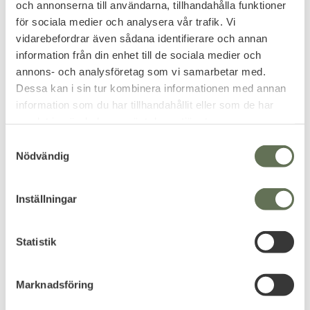
och annonserna till användarna, tillhandahålla funktioner
för sociala medier och analysera vår trafik. Vi
Illumination
Night Vision Tubes (25 år)
vidarebefordrar även sådana identifierare och annan
information från din enhet till de sociala medier och
Special
Loop-Lock
annons- och analysföretag som vi samarbetar med.
Dessa kan i sin tur kombinera informationen med annan
Relaterade produkter
information som du har tillhandahållit eller som de har
samlat in när du har använt deras tjänster.
S
FAVORIT
Nödvändig
a
m
t
Inställningar
y
c
k
Statistik
e
Lägg till i favoriter
s
Luminox Leatherback
Marknadsföring
v
Sea Turtle 0321 100m
a