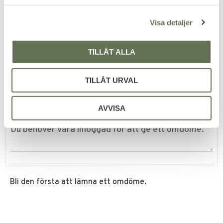
Vattentät ner till ca 100 meter.
l
2 995
KR
Visa detaljer
TILLÅT ALLA
Omdömen
TILLÅT URVAL
Du
AVVISA
Bli den första att lämna ett omdöme.