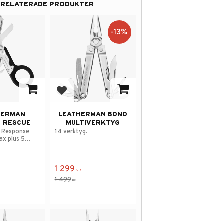
RELATERADE PRODUKTER
13
%
 i favoriter
Lägg till i favoriter
HERMAN
LEATHERMAN BOND
 RESCUE
MULTIVERKTYG
g Response
14 verktyg.
ax plus 5
1 299
KR
1 499
KR