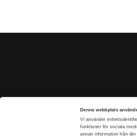
KONTAKTA OSS
BESÖK 
Denna webbplats använde
Tel. +46 (0)8-31 44 40
Tegnérga
Vi använder enhetsidentifie
E-mail. info@garderoben.se
113 59 S
funktioner för sociala medi
annan information från din