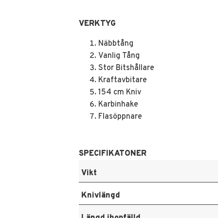
VERKTYG
Näbbtång
Vanlig Tång
Stor Bitshållare
Kraftavbitare
154 cm Kniv
Karbinhake
Flasöppnare
SPECIFIKATONER
Vikt
Knivlängd
Längd ihopfälld