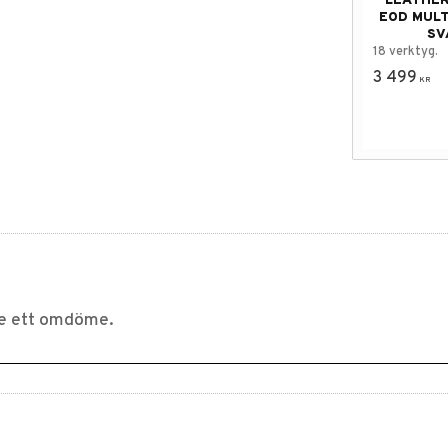
LEATHE
EOD MUL
SV
18 verktyg.
3 499
KR