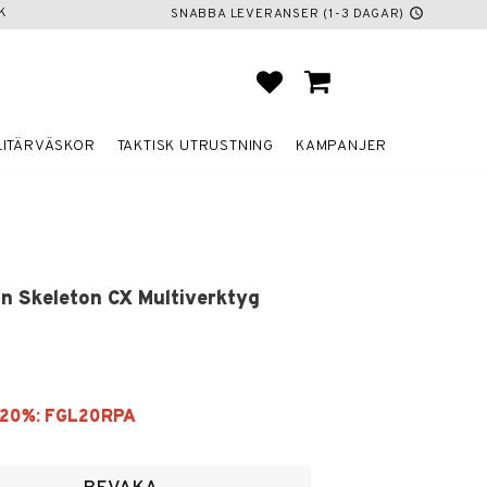
K
SNABBA LEVERANSER (1-3 DAGAR)
schedule
FAVORITER
KUNDVAGN
LITÄRVÄSKOR
TAKTISK UTRUSTNING
KAMPANJER
n Skeleton CX Multiverktyg
voriter