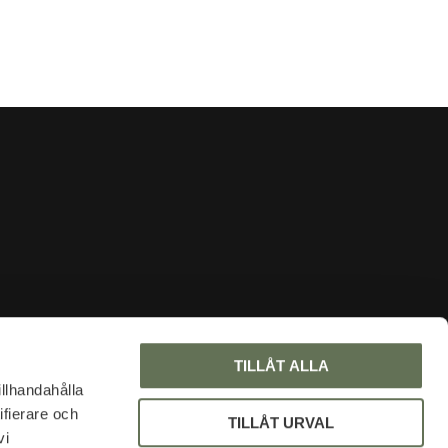
INFORMATION
TILLÅT ALLA
Om oss
illhandahålla
ifierare och
Faq
TILLÅT URVAL
vi
Blogg