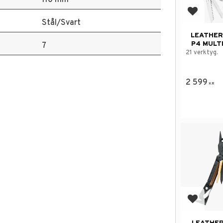
Lägg till
Stål/Svart
LEATHER
P4 MULT
7
21 verktyg.
2 599
KR
Lägg till