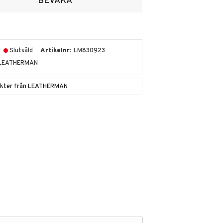
BEVAKA
Slutsåld
Artikelnr
LM830923
LEATHERMAN
dukter från LEATHERMAN