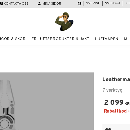
SVERIGE
SVENSKA
SE
act_mail
KONTAKTA OSS
person
MINA SIDOR
NGOR & SKOR
FRILUFTSPRODUKTER & JAKT
LUFTVAPEN
MI
Leatherma
7 verktyg.
2 099
KR
Lägg till i fa