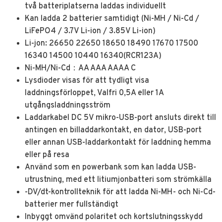
två batteriplatserna laddas individuellt
Kan ladda 2 batterier samtidigt (Ni-MH / Ni-Cd /
LiFePO4 / 3.7V Li-ion / 3.85V Li-ion)
Li-jon: 26650 22650 18650 18490 17670 17500
16340 14500 10440 16340(RCR123A)
Ni-MH/Ni-Cd：AA AAA AAAA C
Lysdioder visas för att tydligt visa
laddningsförloppet, Valfri 0,5A eller 1A
utgångsladdningsström
Laddarkabel DC 5V mikro-USB-port ansluts direkt till
antingen en billaddarkontakt, en dator, USB-port
eller annan USB-laddarkontakt för laddning hemma
eller på resa
Använd som en powerbank som kan ladda USB-
utrustning, med ett litiumjonbatteri som strömkälla
-DV/dt-kontrollteknik för att ladda Ni-MH- och Ni-Cd-
batterier mer fullständigt
Inbyggt omvänd polaritet och kortslutningsskydd