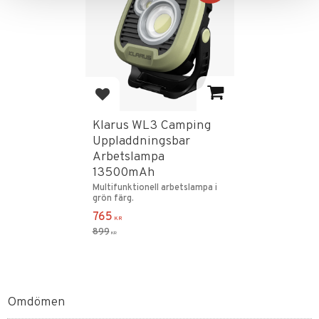
Lägg till i favoriter
Klarus WL3 Camping
Uppladdningsbar
Arbetslampa
13500mAh
Multifunktionell arbetslampa i
grön färg.
765
KR
899
KR
Omdömen