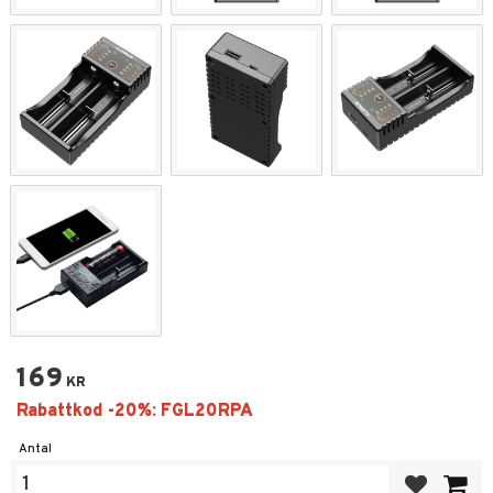
169
KR
Antal
Lägg till i fa