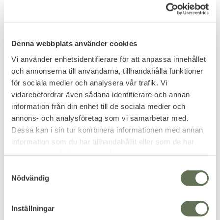
FAVORIT
Denna webbplats använder cookies
Vi använder enhetsidentifierare för att anpassa innehållet
och annonserna till användarna, tillhandahålla funktioner
för sociala medier och analysera vår trafik. Vi
Lägg till i favoriter
Lägg till i favoriter
vidarebefordrar även sådana identifierare och annan
KLARUS K2A
Klarus XT11GT Pro V2.0
information från din enhet till de sociala medier och
Intelligent Dual-
Taktisk Ficklampa
annons- och analysföretag som vi samarbetar med.
Batteries Charger
3300LM 410m
Dessa kan i sin tur kombinera informationen med annan
3-i-1-laddare PowerBank & Dual-
Populär lampa på 3300 lumen.
Batteries-laddare.
information som du har tillhandahållit eller som de har
249
1 295
samlat in när du har använt deras tjänster.
KR
KR
S
Nödvändig
a
m
t
Inställningar
15
%
y