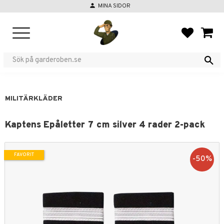
person
MINA SIDOR
Meny
FAVORIT
KUND
MILITÄRKLÄDER
Kaptens Epåletter 7 cm silver 4 rader 2-pack
FAVORIT
50
%