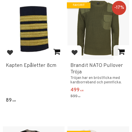
FAVORIT
17
%
Lägg till i favoriter
Lägg till i favoriter
Kapten Epåletter 8cm
Brandit NATO Pullover
Tröja
Tröjan har en bröstficka med
kardborreband och pennficka.
499
KR
599
KR
89
KR