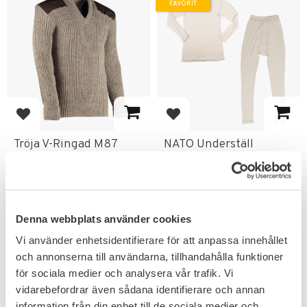
FAVORIT
Lägg till i favoriter
Lägg till i favoriter
Tröja V-Ringad M87
NATO Underställ
Original
Naturvit
En brittisk klassiker original från
Håller värmen & transporterar
TW Kempton.
bort fukt från kroppen.
899
199
KR
KR
Denna webbplats använder cookies
Vi använder enhetsidentifierare för att anpassa innehållet
och annonserna till användarna, tillhandahålla funktioner
för sociala medier och analysera vår trafik. Vi
vidarebefordrar även sådana identifierare och annan
information från din enhet till de sociala medier och