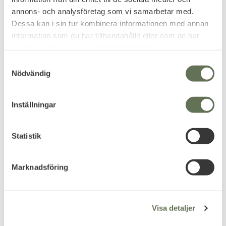
annons- och analysföretag som vi samarbetar med.
Dessa kan i sin tur kombinera informationen med annan
information som du har tillhandahållit eller som de har
samlat in när du har använt deras tjänster.
S
Nödvändig
a
Lägg till i favoriter
m
Para Nato Pilotstiefel
t
Inställningar
Vinterkängor SZ
y
Fodrade kängor med rejält läder
c
och kraftig sula.
k
Statistik
1 099
KR
e
s
Marknadsföring
v
a
l
Visa detaljer
Omdömen