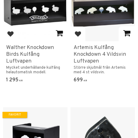
Lägg till i favoriter
Lägg till i favoriter
Walther Knockdown
Artemis Kulfång
Birds Kulfång
Knockdown 4 Vildsvin
Luftvapen
Luftvapen
Mycket underhållande kulfång
Större skjutmål från Artemis
helautomatisk modell.
med 4 st vildsvin.
1 295
699
KR
KR
FAVORIT