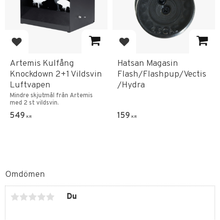
Lägg till i favoriter
Lägg till i favoriter
Artemis Kulfång
Hatsan Magasin
Knockdown 2+1 Vildsvin
Flash/Flashpup/Vectis
Luftvapen
/Hydra
Mindre skjutmål från Artemis
med 2 st vildsvin.
549
159
KR
KR
Omdömen
Du