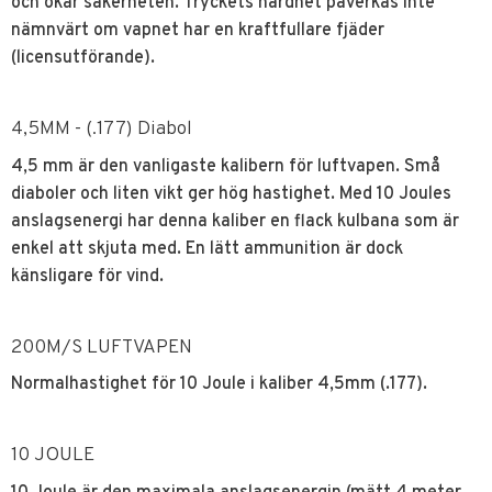
och ökar säkerheten. Tryckets hårdhet påverkas inte
nämnvärt om vapnet har en kraftfullare fjäder
(licensutförande).
4,5MM - (.177) Diabol
4,5 mm är den vanligaste kalibern för luftvapen. Små
diaboler och liten vikt ger hög hastighet. Med 10 Joules
anslagsenergi har denna kaliber en flack kulbana som är
enkel att skjuta med. En lätt ammunition är dock
känsligare för vind.
200M/S LUFTVAPEN
Normalhastighet för 10 Joule i kaliber 4,5mm (.177).
10 JOULE