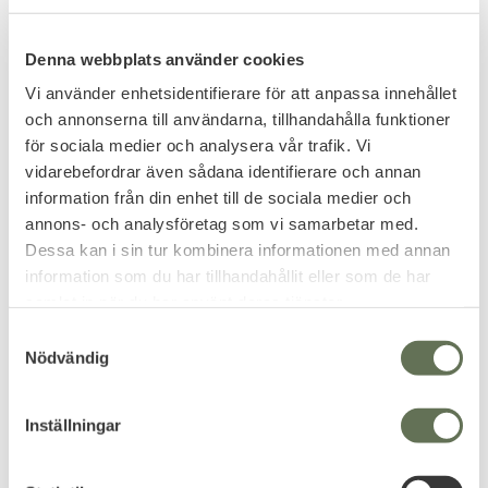
Relaterade produkter
Denna webbplats använder cookies
Vi använder enhetsidentifierare för att anpassa innehållet
och annonserna till användarna, tillhandahålla funktioner
för sociala medier och analysera vår trafik. Vi
vidarebefordrar även sådana identifierare och annan
information från din enhet till de sociala medier och
annons- och analysföretag som vi samarbetar med.
Dessa kan i sin tur kombinera informationen med annan
information som du har tillhandahållit eller som de har
Lägg till i favoriter
Lägg till i favoriter
samlat in när du har använt deras tjänster.
Hatsan PCP Pump
Reximex Accura PCP
S
Nödvändig
Luftgevär
Handpump till PCP.
a
Ett kraftfullt men licensfritt
m
PCP-gevär.
t
Inställningar
2 395
7 895
KR
KR
y
c