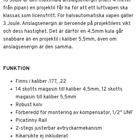
10 Joule är den maximala anslagsenergin (mätt 4 meter
från pipan) en projektil får ha för att ett luftvapen ska
klassas som licensfritt. För halvautomatiska vapen gäller
3 Joule. Anslagsenergin är beroende på projektilens vikt
och dess hastighet. Det är därför en 4,5mm kula går
snabbare än en projektil i kaliber 5,5mm, även om
anslagsenergin är den samma.
FUNKTION
Finns i kaliber .177, .22
14 skotts magasin till kaliber 4,5mm, 12 skotts
magasin till kaliber 5,5mm
Robust kolv
Förberedd för montering av kompensator, 1/2" UNF
Picatinny Rail
2-stegs justerbar avtryckarmekanism
Kikarsikte ej inkluderat