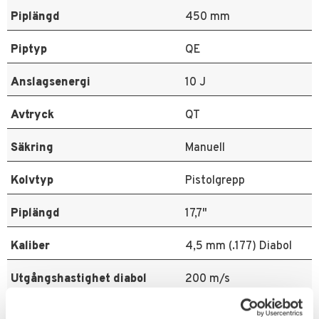
Piplängd
450 mm
Piptyp
QE
Anslagsenergi
10 J
Avtryck
QT
Säkring
Manuell
Kolvtyp
Pistolgrepp
Piplängd
17,7"
Kaliber
4,5 mm (.177) Diabol
Utgångshastighet diabol
200 m/s
Magasinkapacitet
14 skott