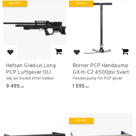
FAVORIT
FAVORIT
Lägg till i favoriter
Lägg till i favoriter
Hatsan Gladius Long
Borner PCP Handpump
PCP Luftgevär 10J
GX-H-C2 4500psi Svart
Välj din modell efter kaliber.
Flexibel pump för PCP gevär.
9 495
1 595
KR
KR
FAVORIT