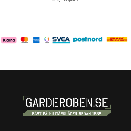
integritetspolicy
.