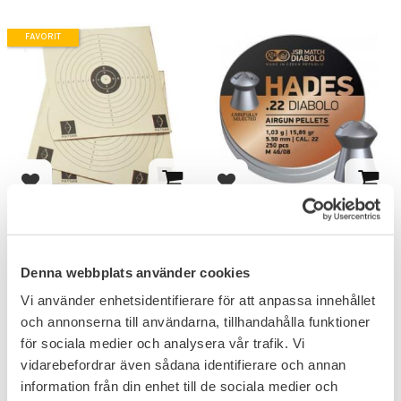
FAVORIT
Lägg till i favoriter
Lägg till i favoriter
Hatsan Måltavla 10-
JSB Hades Luftgevär
ringad 100st
Ammo 5,5mm 250-pack
Denna webbplats använder cookies
99
149
KR
KR
Vi använder enhetsidentifierare för att anpassa innehållet
och annonserna till användarna, tillhandahålla funktioner
för sociala medier och analysera vår trafik. Vi
vidarebefordrar även sådana identifierare och annan
information från din enhet till de sociala medier och