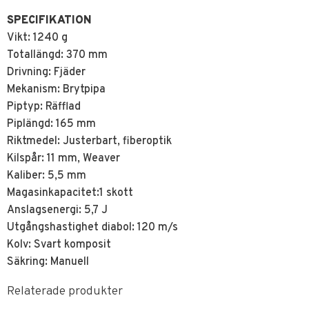
SPECIFIKATION
Vikt:
1240 g
Totallängd:
370 mm
Drivning:
Fjäder
Mekanism:
Brytpipa
Piptyp:
Räfflad
Piplängd:
165 mm
Riktmedel:
Justerbart, fiberoptik
Kilspår:
11 mm, Weaver
Kaliber:
5,5 mm
Magasinkapacitet:
1 skott
Anslagsenergi:
5,7 J
Utgångshastighet diabol:
120 m/s
Kolv:
Svart komposit
Säkring:
Manuell
Relaterade produkter