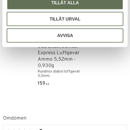
TILLÅT ALLA
TILLÅT URVAL
AVVISA
Lägg till i favoriter
JSB Exact Jumbo
Express Luftgevär
Ammo 5,52mm -
0,930g
Rundnos diabol luftgevär
5,5mm.
159
KR
Omdömen