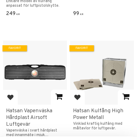
Enklare modell av kulfång
anpassat för luftpistolskytte.
249
99
KR
KR
FAVORIT
FAVORIT
Lägg till i favoriter
Lägg till i favoriter
Hatsan Vapenväska
Hatsan Kulfång High
Hårdplast Airsoft
Power Metall
Luftgevär
Vinklad kraftig kulfång med
måltavlor för luftgevär.
Vapenväska i svart hårdplast
med innanmäte i mjuk