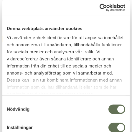
vaddering.
1 295
369
KR
KR
Denna webbplats använder cookies
Vi använder enhetsidentifierare för att anpassa innehållet
FAVORIT
FAVORIT
och annonserna till användarna, tillhandahålla funktioner
för sociala medier och analysera vår trafik. Vi
vidarebefordrar även sådana identifierare och annan
information från din enhet till de sociala medier och
annons- och analysföretag som vi samarbetar med.
Dessa kan i sin tur kombinera informationen med annan
information som du har tillhandahållit eller som de har
Lägg till i favoriter
Lägg till i favoriter
samlat in när du har använt deras tjänster.
Hatsan Striker S Orange
Hatsan Modell 95 SAS
S
Luftgevär
Luftgevär
Nödvändig
a
Välj din modell efter kaliber.
m
2 195
2 995
KR
KR
t
Inställningar
y