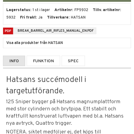
Lagerstatus
1 st i lager
Artikelnr
FP5932
Tillv. artikelnr
5932
Fri frakt
Ja
Tillverkare
HATSAN
BREAK_BARREL_AIR_RIFLES_MANUAL_EN.PDF
Visa alla produkter från HATSAN
INFO
FUNKTION
SPEC
Hatsans succémodell i
targetutförande.
125 Sniper bygger på Hatsans magnumplattform
med stor cylindern och brytpipa. Ett stabilt och
kraftfullt konstruerat luftvapen med bl.a. Hatsans
nya avtryck, Quattro trigger.
NOTERA. siktet medföljer ej, det köps till